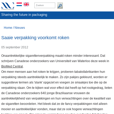
Sharing the future in packaging
Home
/
Nieuws
Saaie verpakking voorkomt roken
05 september 2012
Onaantrekkelijke sigarettenverpakking maakt roken minder interessant. Dat
schrijven Canadese onderzoekers van Universiteit van Waterloo deze week in
BioMed Central
.
Om meer mensen aan het roken te krijgen, proberen tabaksfabrikanten hun
verpakking steeds aantrekkelijk te maken. Zo zijn pakjes gekleurd, worden er
suggestieve termen als 'slank' opgezet en voegen ze smaakjes toe die op de
verpakking staan. Om te kijken wat voor effect dat heeft op het rookgedrag, lieten
de Canadese onderzoekers 640 jonge Braziliaanse vrouwen de
aantrekkelijkheid van verpakkingen en hun verwachtingen over de kwaliteit van
de sigaretten beoordelen. Het bleek dat ze de fancy verpakkingen niet alleen
mooier en aantrekkelijker vonden, maar dat ze ook hogere verwachtingen