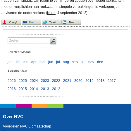
hadden van smaak. Om roken te verminderen zouden overheden fabrikanten
moeten verplichten hun rookwaar in simpele verpakkingen te verkopen, zo
adviseren de onderzoekers (
Nu.nl
, 4 september 2012).
Selecteer Maand
jan
feb
mrt
apr
mei
jun
jul
aug
sep
okt
nov
dec
Selecteer Jaar
2026
2025
2024
2023
2022
2021
2020
2019
2018
2017
2016
2015
2014
2013
2012
Over NVC
Voordelen NVC Lidmaatschap