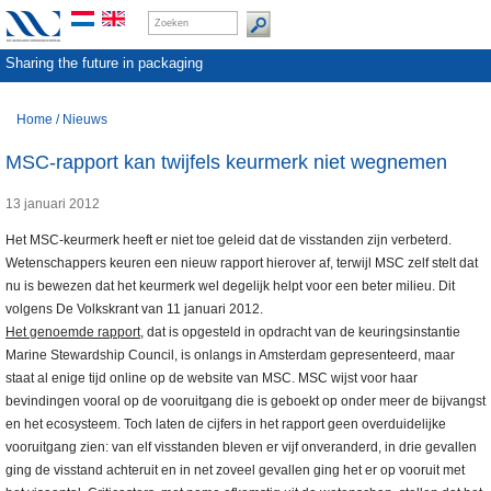
Sharing the future in packaging
Home
/
Nieuws
MSC-rapport kan twijfels keurmerk niet wegnemen
13 januari 2012
Het MSC-keurmerk heeft er niet toe geleid dat de visstanden zijn verbeterd.
Wetenschappers keuren een nieuw rapport hierover af, terwijl MSC zelf stelt dat
nu is bewezen dat het keurmerk wel degelijk helpt voor een beter milieu. Dit
volgens De Volkskrant van 11 januari 2012.
Het genoemde rapport
, dat is opgesteld in opdracht van de keuringsinstantie
Marine Stewardship Council, is onlangs in Amsterdam gepresenteerd, maar
staat al enige tijd online op de website van MSC. MSC wijst voor haar
bevindingen vooral op de vooruitgang die is geboekt op onder meer de bijvangst
en het ecosysteem. Toch laten de cijfers in het rapport geen overduidelijke
vooruitgang zien: van elf visstanden bleven er vijf onveranderd, in drie gevallen
ging de visstand achteruit en in net zoveel gevallen ging het er op vooruit met