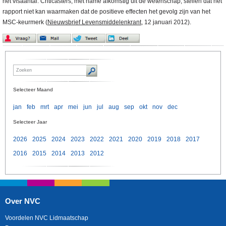
het visaantal. Criticasters, met name afkomstig uit de wetenschap, stellen dat het
rapport niet kan waarmaken dat de positieve effecten het gevolg zijn van het
MSC-keurmerk (
Nieuwsbrief Levensmiddelenkrant
, 12 januari 2012).
Selecteer Maand
jan
feb
mrt
apr
mei
jun
jul
aug
sep
okt
nov
dec
Selecteer Jaar
2026
2025
2024
2023
2022
2021
2020
2019
2018
2017
2016
2015
2014
2013
2012
Over NVC
Voordelen NVC Lidmaatschap