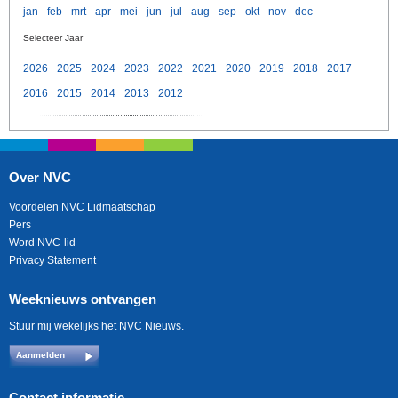
jan
feb
mrt
apr
mei
jun
jul
aug
sep
okt
nov
dec
Selecteer Jaar
2026
2025
2024
2023
2022
2021
2020
2019
2018
2017
2016
2015
2014
2013
2012
Over NVC
Voordelen NVC Lidmaatschap
Pers
Word NVC-lid
Privacy Statement
Weeknieuws ontvangen
Stuur mij wekelijks het NVC Nieuws.
Aanmelden
Contact informatie