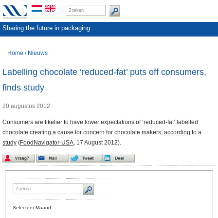
Sharing the future in packaging
Home
/
Nieuws
Labelling chocolate ‘reduced-fat’ puts off consumers,
finds study
20 augustus 2012
Consumers are likelier to have lower expectations of ‘reduced-fat’ labelled
chocolate creating a cause for concern for chocolate makers,
according to a
study
(
FoodNavigator-USA
,
17 August 2012).
Selecteer Maand