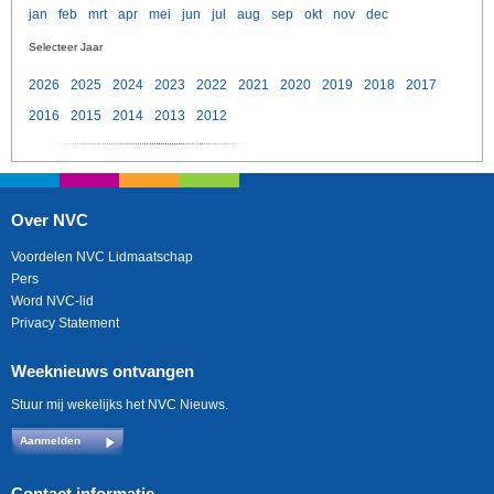
jan
feb
mrt
apr
mei
jun
jul
aug
sep
okt
nov
dec
Selecteer Jaar
2026
2025
2024
2023
2022
2021
2020
2019
2018
2017
2016
2015
2014
2013
2012
Over NVC
Voordelen NVC Lidmaatschap
Pers
Word NVC-lid
Privacy Statement
Weeknieuws ontvangen
Stuur mij wekelijks het NVC Nieuws.
Aanmelden
Contact informatie