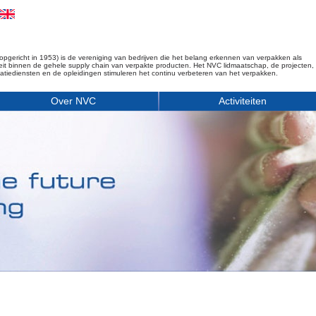
opgericht in 1953) is de vereniging van bedrijven die het belang erkennen van verpakken als
iteit binnen de gehele supply chain van verpakte producten. Het NVC lidmaatschap, de projecten,
matiediensten en de opleidingen stimuleren het continu verbeteren van het verpakken.
Over NVC
Activiteiten