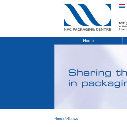
NVC (
activ
infor
Home
Home
/
Nieuws