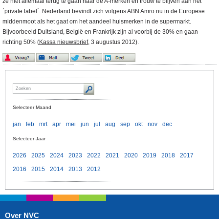
ze niet allemaal terug te gaan naar de A-merken en trouw te blijven aan het
´private label´. Nederland bevindt zich volgens ABN Amro nu in de Europese
middenmoot als het gaat om het aandeel huismerken in de supermarkt.
Bijvoorbeeld Duitsland, België en Frankrijk zijn al voorbij de 30% en gaan
richting 50% (
Kassa nieuwsbrief
, 3 augustus 2012).
Selecteer Maand
jan
feb
mrt
apr
mei
jun
jul
aug
sep
okt
nov
dec
Selecteer Jaar
2026
2025
2024
2023
2022
2021
2020
2019
2018
2017
2016
2015
2014
2013
2012
Over NVC