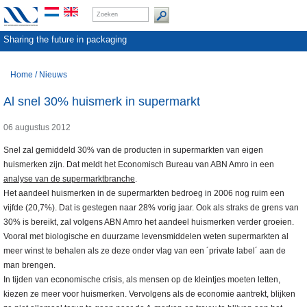
Sharing the future in packaging
Home
/
Nieuws
Al snel 30% huismerk in supermarkt
06 augustus 2012
Snel zal gemiddeld 30% van de producten in supermarkten van eigen
huismerken zijn. Dat meldt het Economisch Bureau van ABN Amro in een
analyse van de supermarktbranche
.
Het aandeel huismerken in de supermarkten bedroeg in 2006 nog ruim een
vijfde (20,7%). Dat is gestegen naar 28% vorig jaar. Ook als straks de grens van
30% is bereikt, zal volgens ABN Amro het aandeel huismerken verder groeien.
Vooral met biologische en duurzame levensmiddelen weten supermarkten al
meer winst te behalen als ze deze onder vlag van een ´private label´ aan de
man brengen.
In tijden van economische crisis, als mensen op de kleintjes moeten letten,
kiezen ze meer voor huismerken. Vervolgens als de economie aantrekt, blijken