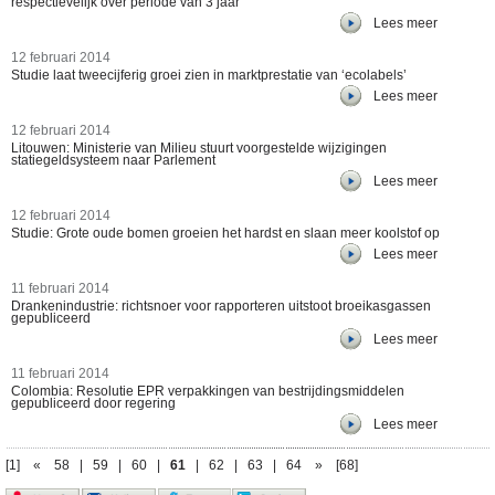
respectievelijk over periode van 3 jaar
Lees meer
12 februari 2014
Studie laat tweecijferig groei zien in marktprestatie van ‘ecolabels’
Lees meer
12 februari 2014
Litouwen: Ministerie van Milieu stuurt voorgestelde wijzigingen
statiegeldsysteem naar Parlement
Lees meer
12 februari 2014
Studie: Grote oude bomen groeien het hardst en slaan meer koolstof op
Lees meer
11 februari 2014
Drankenindustrie: richtsnoer voor rapporteren uitstoot broeikasgassen
gepubliceerd
Lees meer
11 februari 2014
Colombia: Resolutie EPR verpakkingen van bestrijdingsmiddelen
gepubliceerd door regering
Lees meer
[1]
«
58
|
59
|
60
|
61
|
62
|
63
|
64
»
[68]