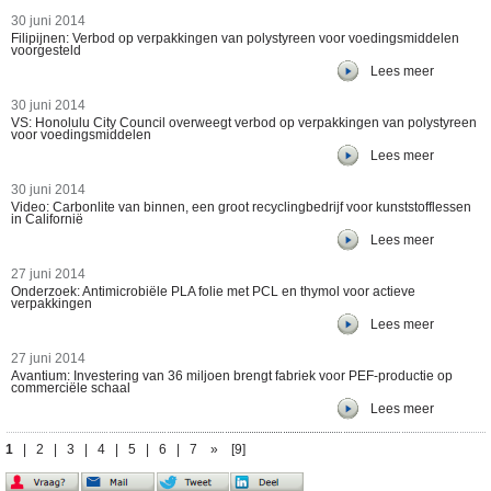
30 juni 2014
Filipijnen: Verbod op verpakkingen van polystyreen voor voedingsmiddelen
voorgesteld
Lees meer
30 juni 2014
VS: Honolulu City Council overweegt verbod op verpakkingen van polystyreen
voor voedingsmiddelen
Lees meer
30 juni 2014
Video: Carbonlite van binnen, een groot recyclingbedrijf voor kunststofflessen
in Californië
Lees meer
27 juni 2014
Onderzoek: Antimicrobiële PLA folie met PCL en thymol voor actieve
verpakkingen
Lees meer
27 juni 2014
Avantium: Investering van 36 miljoen brengt fabriek voor PEF-productie op
commerciële schaal
Lees meer
1
|
2
|
3
|
4
|
5
|
6
|
7
»
[9]