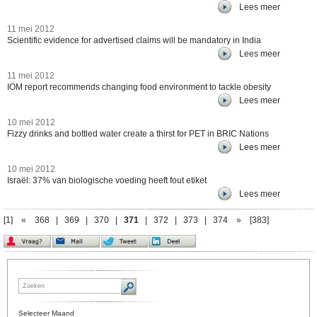
Lees meer
11 mei 2012
Scientific evidence for advertised claims will be mandatory in India
Lees meer
11 mei 2012
IOM report recommends changing food environment to tackle obesity
Lees meer
10 mei 2012
Fizzy drinks and bottled water create a thirst for PET in BRIC Nations
Lees meer
10 mei 2012
Israël: 37% van biologische voeding heeft fout etiket
Lees meer
[1]
«
368
|
369
|
370
|
371
|
372
|
373
|
374
»
[383]
Selecteer Maand