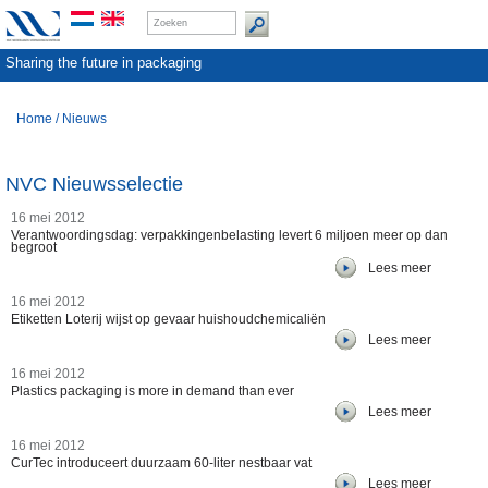
Sharing the future in packaging
Home
/
Nieuws
NVC Nieuwsselectie
16 mei 2012
Verantwoordingsdag: verpakkingenbelasting levert 6 miljoen meer op dan
begroot
Lees meer
16 mei 2012
Etiketten Loterij wijst op gevaar huishoudchemicaliën
Lees meer
16 mei 2012
Plastics packaging is more in demand than ever
Lees meer
16 mei 2012
CurTec introduceert duurzaam 60-liter nestbaar vat
Lees meer