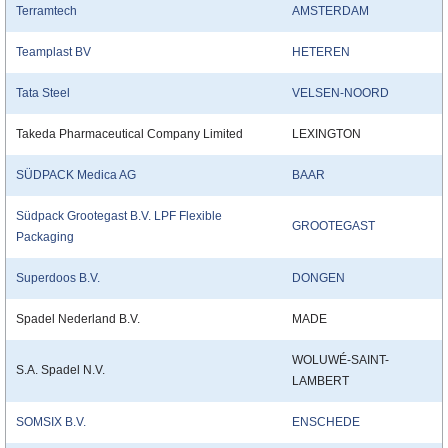
Terramtech
AMSTERDAM
Teamplast BV
HETEREN
Tata Steel
VELSEN-NOORD
Takeda Pharmaceutical Company Limited
LEXINGTON
SÜDPACK Medica AG
BAAR
Südpack Grootegast B.V. LPF Flexible
GROOTEGAST
Packaging
Superdoos B.V.
DONGEN
Spadel Nederland B.V.
MADE
WOLUWÉ-SAINT-
S.A. Spadel N.V.
LAMBERT
SOMSIX B.V.
ENSCHEDE