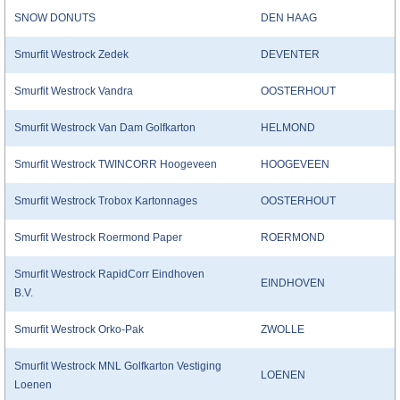
SNOW DONUTS
DEN HAAG
Smurfit Westrock Zedek
DEVENTER
Smurfit Westrock Vandra
OOSTERHOUT
Smurfit Westrock Van Dam Golfkarton
HELMOND
Smurfit Westrock TWINCORR Hoogeveen
HOOGEVEEN
Smurfit Westrock Trobox Kartonnages
OOSTERHOUT
Smurfit Westrock Roermond Paper
ROERMOND
Smurfit Westrock RapidCorr Eindhoven
EINDHOVEN
B.V.
Smurfit Westrock Orko-Pak
ZWOLLE
Smurfit Westrock MNL Golfkarton Vestiging
LOENEN
Loenen