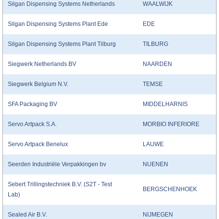
Silgan Dispensing Systems Netherlands
WAALWIJK
Silgan Dispensing Systems Plant Ede
EDE
Silgan Dispensing Systems Plant Tilburg
TILBURG
Siegwerk Netherlands BV
NAARDEN
Siegwerk Belgium N.V.
TEMSE
SFA Packaging BV
MIDDELHARNIS
Servo Artpack S.A.
MORBIO INFERIORE
Servo Artpack Benelux
LAUWE
Seerden Industriële Verpakkingen bv
NUENEN
Sebert Trillingstechniek B.V. (S2T - Test
BERGSCHENHOEK
Lab)
Sealed Air B.V.
NIJMEGEN