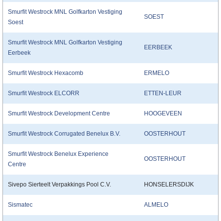
Smurfit Westrock MNL Golfkarton Vestiging
SOEST
Soest
Smurfit Westrock MNL Golfkarton Vestiging
EERBEEK
Eerbeek
Smurfit Westrock Hexacomb
ERMELO
Smurfit Westrock ELCORR
ETTEN-LEUR
Smurfit Westrock Development Centre
HOOGEVEEN
Smurfit Westrock Corrugated Benelux B.V.
OOSTERHOUT
Smurfit Westrock Benelux Experience
OOSTERHOUT
Centre
Sivepo Sierteelt Verpakkings Pool C.V.
HONSELERSDIJK
Sismatec
ALMELO