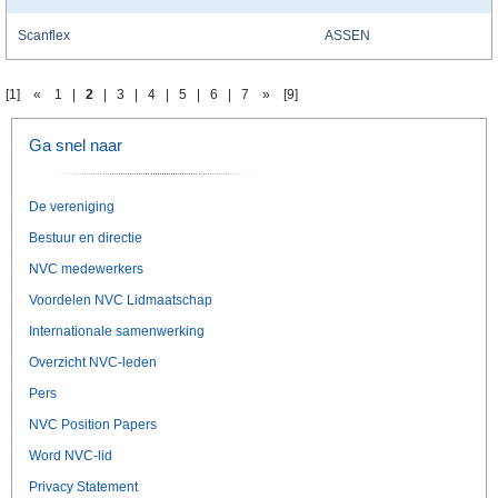
Scanflex
ASSEN
[1]
«
1
|
2
|
3
|
4
|
5
|
6
|
7
»
[9]
Ga snel naar
De vereniging
Bestuur en directie
NVC medewerkers
Voordelen NVC Lidmaatschap
Internationale samenwerking
Overzicht NVC-leden
Pers
NVC Position Papers
Word NVC-lid
Privacy Statement