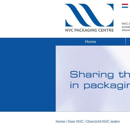
NVC (
activ
infor
Home
Home
/
Over NVC
/
Overzicht NVC-leden