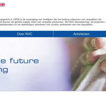
opgericht in 1953) is de vereniging van bedrijven die het belang erkennen van verpakken als
iteit binnen de gehele supply chain van verpakte producten. Het NVC lidmaatschap, de projecten,
matiediensten en de opleidingen stimuleren het continu verbeteren van het verpakken.
Over NVC
Activiteiten