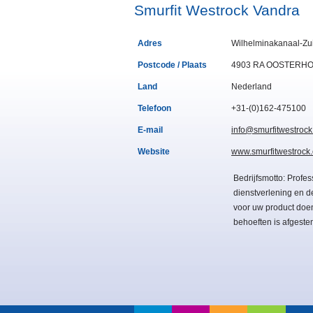
Smurfit Westrock Vandra
Adres
Wilhelminakanaal-Zu
Postcode / Plaats
4903 RA OOSTERH
Land
Nederland
Telefoon
+31-(0)162-475100
E-mail
info@smurfitwestrock
Website
www.smurfitwestrock
Bedrijfsmotto: Profes
dienstverlening en d
voor uw product doen
behoeften is afgest