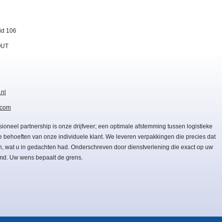
id 106
OUT
.nl
.com
sioneel partnership is onze drijfveer; een optimale afstemming tussen logistieke
e behoeften van onze individuele klant. We leveren verpakkingen die precies dat
, wat u in gedachten had. Onderschreven door dienstverlening die exact op uw
emd. Uw wens bepaalt de grens.