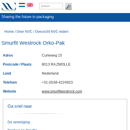
Sharing the future in packaging
Home
/
Over NVC
/
Overzicht NVC-leden
Smurfit Westrock Orko-Pak
Adres
Curieweg 15
Postcode / Plaats
8013 RA ZWOLLE
Land
Nederland
Telefoon
+31-(0)38-4224923
Website
www.smurfitwestrock.com
Ga snel naar
De vereniging