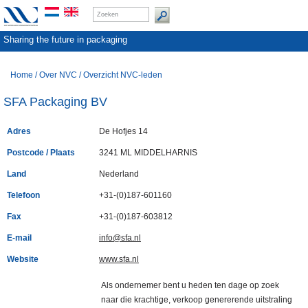
Sharing the future in packaging
Home
/
Over NVC
/
Overzicht NVC-leden
SFA Packaging BV
Adres
De Hofjes 14
Postcode / Plaats
3241 ML MIDDELHARNIS
Land
Nederland
Telefoon
+31-(0)187-601160
Fax
+31-(0)187-603812
E-mail
info@sfa.nl
Website
www.sfa.nl
Als ondernemer bent u heden ten dage op zoek
naar die krachtige, verkoop genererende uitstraling