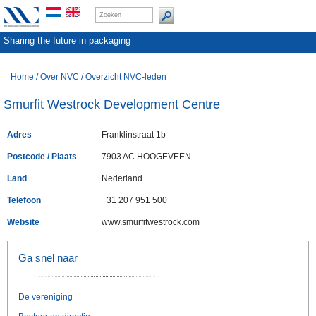
Sharing the future in packaging
Home
/
Over NVC
/
Overzicht NVC-leden
Smurfit Westrock Development Centre
Adres
Franklinstraat 1b
Postcode / Plaats
7903 AC HOOGEVEEN
Land
Nederland
Telefoon
+31 207 951 500
Website
www.smurfitwestrock.com
Ga snel naar
De vereniging