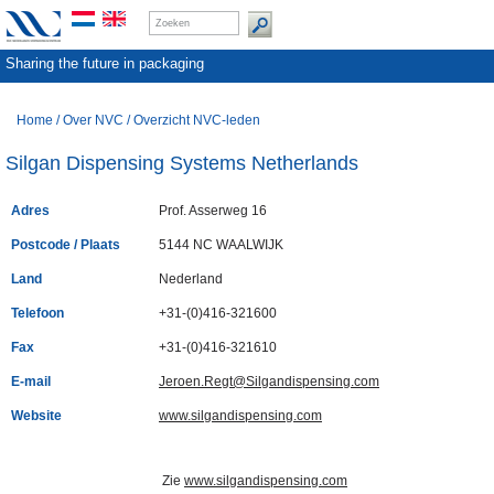
Sharing the future in packaging
Home
/
Over NVC
/
Overzicht NVC-leden
Silgan Dispensing Systems Netherlands
Adres
Prof. Asserweg 16
Postcode / Plaats
5144 NC WAALWIJK
Land
Nederland
Telefoon
+31-(0)416-321600
Fax
+31-(0)416-321610
E-mail
Jeroen.Regt@Silgandispensing.com
Website
www.silgandispensing.com
Zie
www.silgandispensing.com