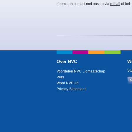
neem dan contact met ons op via
e-mail
of bel:
Over NVC
W
St
Voordelen NVC Lidmaatschap
Pers
A
Word NVC-lid
Privacy Statement