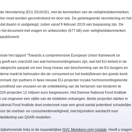
rde Verordening (EU) 2016/161, met de kenmerken van de veiligheidskenmerken,
len moet worden gecontroleerd en door wie. De gedelegeerde verordening en het
t daarin is vastgelegd, zullen vanaf 9 februari 2019 van toepassing zijn. De
n het document met vragen en antwoorden (677 kB) over veiligheidskenmerken
epubliceerd.
ssie het rapport "Towards a comprehensive European Union framework on
g geeft een overzicht van wat hormoonontregelaars zijn, wat het EU-beleid in de
 strategische aanpak om een hoog niveau van bescherming van de EU-burgers en
 interne markt te behouden die de consument en het bedrijfsleven ten goede komt.
Denmark zijn partners in twee nieuwe EU-projecten inzake hormoonontregelende
gezondheid van vrouwen en de ontwikkeling van de hersenen van kinderen te
2020-projecten 12 miljoen euro toegewezen. Het Deense National Food Institute
en zal ongeveer een vijfde van de middelen ontvangen. Beide projecten starten in
National Food Institute doet onderzoek naar een groot aantal potentieel schadelijke
voor de voedsel- en consumentenveiligheid, met bijzondere aandacht voor
ontwikkeling van QSAR-modellen.
 bijbehorende links in de maandelijkse
NVC Members-only Update
. Heeft u vragen