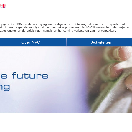
opgericht in 1953) is de vereniging van bedrijven die het belang erkennen van verpakken als
iteit binnen de gehele supply chain van verpakte producten. Het NVC lidmaatschap, de projecten,
matiediensten en de opleidingen stimuleren het continu verbeteren van het verpakken.
Over NVC
Activiteiten