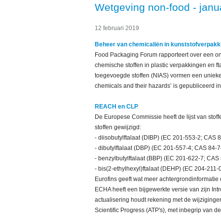
Wetgeving non-food - janu
12 februari 2019
Beheer van chemicaliën in kunststofverpakk
Food Packaging Forum rapporteert over een on
chemische stoffen in plastic verpakkingen en fta
toegevoegde stoffen (NIAS) vormen een unieke 
chemicals and their hazards’ is gepubliceerd in
REACH en CLP
De Europese Commissie heeft de lijst van stof
stoffen gewijzigd:
- diisobutylftalaat (DIBP) (EC 201-553-2; CAS 8
- dibutylftalaat (DBP) (EC 201-557-4; CAS 84-7
- benzylbutylftalaat (BBP) (EC 201-622-7; CAS 
- bis(2-ethylhexyl)ftalaat (DEHP) (EC 204-211-
Eurofins geeft wat meer achtergrondinformatie 
ECHA heeft een bijgewerkte versie van zijn Int
actualisering houdt rekening met de wijzigingen
Scientific Progress (ATP's), met inbegrip van d