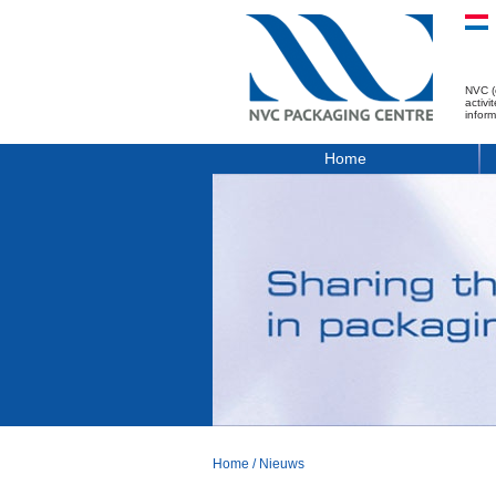
NVC (
activ
infor
Home
Home
/
Nieuws