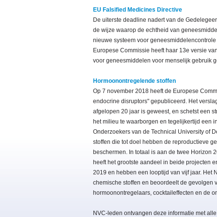
EU Falsified Medicines Directive
De uiterste deadline nadert van de Gedelegee
de wijze waarop de echtheid van geneesmidde
nieuwe systeem voor geneesmiddelencontrole da
Europese Commissie heeft haar 13e versie va
voor geneesmiddelen voor menselijk gebruik g
Hormoonontregelende stoffen
Op 7 november 2018 heeft de Europese Commi
endocrine disruptors" gepubliceerd. Het versla
afgelopen 20 jaar is geweest, en schetst een
het milieu te waarborgen en tegelijkertijd een
Onderzoekers van de Technical University of 
stoffen die tot doel hebben de reproductieve 
beschermen. In totaal is aan de twee Horizon 
heeft het grootste aandeel in beide projecten 
2019 en hebben een looptijd van vijf jaar. Het 
chemische stoffen en beoordeelt de gevolgen 
hormoonontregelaars, cocktaileffecten en de 
NVC-leden ontvangen deze informatie met alle