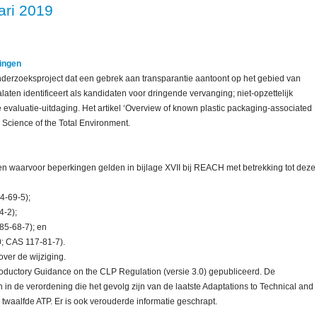
ari 2019
ingen
derzoeksproject dat een gebrek aan transparantie aantoont op het gebied van
laten identificeert als kandidaten voor dringende vervanging; niet-opzettelijk
evaluatie-uitdaging. Het artikel ‘Overview of known plastic packaging-associated
 Science of the Total Environment.
fen waarvoor beperkingen gelden in bijlage XVII bij REACH met betrekking tot deze
4-69-5);
4-2);
85-68-7); en
0; CAS 117-81-7).
over de wijziging.
roductory Guidance on the CLP Regulation (versie 3.0) gepubliceerd. De
 in de verordening die het gevolg zijn van de laatste Adaptations to Technical and
e twaalfde ATP. Er is ook verouderde informatie geschrapt.