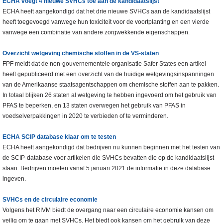
ECHA voegt 4 nieuwe SVHCs toe aan de kandidaatslijst
ECHA heeft aangekondigd dat het drie nieuwe SVHCs aan de kandidaatslijst
heeft toegevoegd vanwege hun toxiciteit voor de voortplanting en een vierde
vanwege een combinatie van andere zorgwekkende eigenschappen.
Overzicht wetgeving chemische stoffen in de VS-staten
FPF meldt dat de non-gouvernementele organisatie Safer States een artikel
heeft gepubliceerd met een overzicht van de huidige wetgevingsinspanningen
van de Amerikaanse staatsagentschappen om chemische stoffen aan te pakken.
In totaal blijken 26 staten al wetgeving te hebben ingevoerd om het gebruik van
PFAS te beperken, en 13 staten overwegen het gebruik van PFAS in
voedselverpakkingen in 2020 te verbieden of te verminderen.
ECHA SCIP database klaar om te testen
ECHA heeft aangekondigd dat bedrijven nu kunnen beginnen met het testen van
de SCIP-database voor artikelen die SVHCs bevatten die op de kandidaatslijst
staan. Bedrijven moeten vanaf 5 januari 2021 de informatie in deze database
ingeven.
SVHCs en de circulaire economie
Volgens het RIVM biedt de overgang naar een circulaire economie kansen om
veilig om te gaan met SVHCs. Het biedt ook kansen om het gebruik van deze