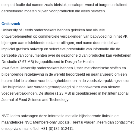
de specificatie dat namen zoals biefstuk, escalope, worst of burger uitsluitend
gereserveerd moeten blijven voor producten die vlees bevatten.
Onderzoek
University of Leeds onderzoekers hebben gekeken hoe visuele
ontwerpelementen op commerciële verpakkingen van babyvoeding in het VK
bijdragen aan misleidende reclame-uitingen, met name door middel van
impliciet grafisch ontwerp en selectieve presentatie van informatie die de
perceptie van consumenten over de gezondheid van producten kan vertekenen.
De studie (2,67 MB) is gepubliceerd in Design for Health.
Iowa State University onderzoekers hebben lijsten met chemische stoffen en
bijbehorende regelgeving in de wereld beoordeeld en geanalyseerd om een
hulpmiddel te creëren voor belanghebbenden in de voedselverpakkingssector.
Het hulpmiddel kan worden geraadpleegd bij het ontwerpen van nieuwe
voedselverpakkingen. De studie (1,23 MB) is gepubliceerd in het International
Journal of Food Science and Technology.
NVC-leden ontvangen deze informatie met alle bijbehorende links in de
maandelijkse NVC Members-only Update. Heeft u vragen, neem dan contact met
ons op via e-mail of bel: +31-(0)182-512411.