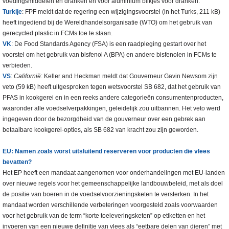
voedingsmiddelen en dranken en voor aluminium blikjes voor dranken.
Turkije
: FPF meldt dat de regering een wijzigingsvoorstel (in het Turks, 211 kB)
heeft ingediend bij de Wereldhandelsorganisatie (WTO) om het gebruik van
gerecycled plastic in FCMs toe te staan.
VK
: De Food Standards Agency (FSA) is een raadpleging gestart over het
voorstel om het gebruik van bisfenol A (BPA) en andere bisfenolen in FCMs te
verbieden.
VS
:
Californië
: Keller and Heckman meldt dat Gouverneur Gavin Newsom zijn
veto (59 kB) heeft uitgesproken tegen wetsvoorstel SB 682, dat het gebruik van
PFAS in kookgerei en in een reeks andere categorieën consumentenproducten,
waaronder alle voedselverpakkingen, geleidelijk zou uitbannen. Het veto werd
ingegeven door de bezorgdheid van de gouverneur over een gebrek aan
betaalbare kookgerei-opties, als SB 682 van kracht zou zijn geworden.
EU: Namen zoals worst uitsluitend reserveren voor producten die vlees
bevatten?
Het EP heeft een mandaat aangenomen voor onderhandelingen met EU-landen
over nieuwe regels voor het gemeenschappelijke landbouwbeleid, met als doel
de positie van boeren in de voedselvoorzieningsketen te versterken. In het
mandaat worden verschillende verbeteringen voorgesteld zoals voorwaarden
voor het gebruik van de term “korte toeleveringsketen” op etiketten en het
invoeren van een nieuwe definitie van vlees als “eetbare delen van dieren” met