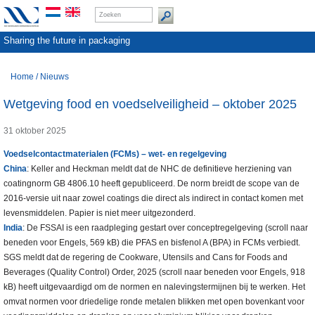
Sharing the future in packaging
Home
/
Nieuws
Wetgeving food en voedselveiligheid – oktober 2025
31 oktober 2025
Voedselcontactmaterialen (FCMs) – wet- en regelgeving
China
: Keller and Heckman meldt dat de NHC de definitieve herziening van
coatingnorm GB 4806.10 heeft gepubliceerd. De norm breidt de scope van de
2016-versie uit naar zowel coatings die direct als indirect in contact komen met
levensmiddelen. Papier is niet meer uitgezonderd.
India
: De FSSAI is een raadpleging gestart over conceptregelgeving (scroll naar
beneden voor Engels, 569 kB) die PFAS en bisfenol A (BPA) in FCMs verbiedt.
SGS meldt dat de regering de Cookware, Utensils and Cans for Foods and
Beverages (Quality Control) Order, 2025 (scroll naar beneden voor Engels, 918
kB) heeft uitgevaardigd om de normen en nalevingstermijnen bij te werken. Het
omvat normen voor driedelige ronde metalen blikken met open bovenkant voor