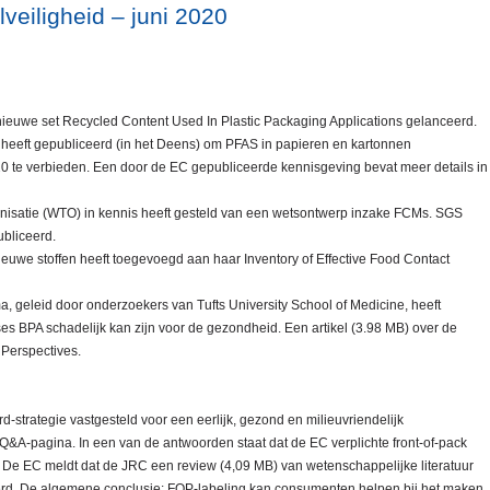
veiligheid – juni 2020
 nieuwe set Recycled Content Used In Plastic Packaging Applications gelanceerd.
eeft gepubliceerd (in het Deens) om PFAS in papieren en kartonnen
0 te verbieden. Een door de EC gepubliceerde kennisgeving bevat meer details in
isatie (WTO) in kennis heeft gesteld van een wetsontwerp inzake FCMs. SGS
ubliceerd.
uwe stoffen heeft toegevoegd aan haar Inventory of Effective Food Contact
geleid door onderzoekers van Tufts University School of Medicine, heeft
ses BPA schadelijk kan zijn voor de gezondheid. Een artikel (3.98 MB) over de
 Perspectives.
-strategie vastgesteld voor een eerlijk, gezond en milieuvriendelijk
Q&A-pagina. In een van de antwoorden staat dat de EC verplichte front-of-pack
 De EC meldt dat de JRC een review (4,09 MB) van wetenschappelijke literatuur
voerd. De algemene conclusie: FOP-labeling kan consumenten helpen bij het maken