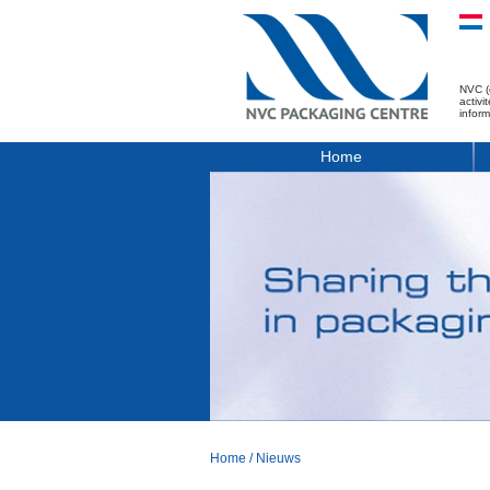
NVC (
activ
infor
Home
Home
/
Nieuws