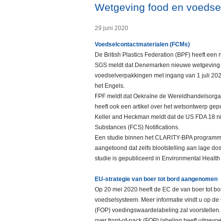
Wetgeving food en voedsel
29 juni 2020
Voedselcontactmaterialen (FCMs)
De British Plastics Federation (BPF) heeft een
SGS meldt dat Denemarken nieuwe wetgeving h
voedselverpakkingen met ingang van 1 juli 202
het Engels.
FPF meldt dat Oekraïne de Wereldhandelsorgan
heeft ook een artikel over het wetsontwerp gep
Keller and Heckman meldt dat de US FDA 18 nie
Substances (FCS) Notifications.
Een studie binnen het CLARITY-BPA programma, 
aangetoond dat zelfs blootstelling aan lage do
studie is gepubliceerd in Environmental Health
EU-strategie van boer tot bord aangenomen
Op 20 mei 2020 heeft de EC de van boer tot bord
voedselsysteem. Meer informatie vindt u op de 
(FOP) voedingswaardelabeling zal voorstellen.
over front-of-pack (FOP) labeling heeft uitge