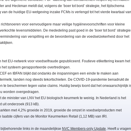
 and Heckman meldt dat, volgens de ‘boer tot bord’ strategie, het tijdschema
ng van de huidige EU-wetgeving inzake FCMs is verlengd tot het vierde kwartaal va
richtsnoeren voor eenvoudigere maar veilige hygiënevoorschriften voor kleine
erkochte levensmiddelen. De mededeling past goed in de ‘boer tot bord’ strategie
 vermindering van verspilling en de bevordering van de voedselzekerheid door het
aktijken.
n het EU-netwerk voor voedselfraude gepubliceerd. Foutieve etikettering kwam het
in het systeem gerapporteerde overtredingen.
CEF en IBFAN blijkt dat ondanks de inspanningen een einde te maken aan
edermelk, landen nog steeds tekortschieten. De COVID-19-pandemie benadrukt de
te beschermen tegen valse claims. Huidig bewijs toont dat het onwaarschijnlijk i
ou worden overgedragen.
e minister van LNV het EU biologisch keurmerk te weinig. In Nederland is het
kt uit onderzoek (913 kB).
rmarkten met 4,2% groeide in 2019, groeide de omzet in voedselproducten met
e laatste cijfers van de Monitor Keurmerken Retail (1,12 MB) van IRI.
 bijbehorende links in de maandelijkse
NVC Members-only Update
. Heeft u vragen