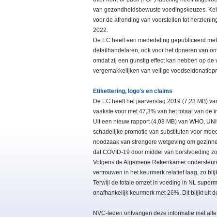
van gezondheidsbewuste voedingskeuzes. Keller
voor de afronding van voorstellen tot herzieni
2022.
De EC heeft een mededeling gepubliceerd met 
detailhandelaren, ook voor het doneren van onv
omdat zij een gunstig effect kan hebben op de
vergemakkelijken van veilige voedseldonatiepr
Etikettering, logo's en claims
De EC heeft het jaarverslag 2019 (7,23 MB) va
vaakste voor met 47,3% van het totaal van de 
Uit een nieuw rapport (4,08 MB) van WHO, UNI
schadelijke promotie van substituten voor mo
noodzaak van strengere wetgeving om gezinnen 
dat COVID-19 door middel van borstvoeding z
Volgens de Algemene Rekenkamer ondersteunt d
vertrouwen in het keurmerk relatief laag, zo blij
Terwijl de totale omzet in voeding in NL supe
onafhankelijk keurmerk met 26%. Dit blijkt uit d
NVC-leden ontvangen deze informatie met alle