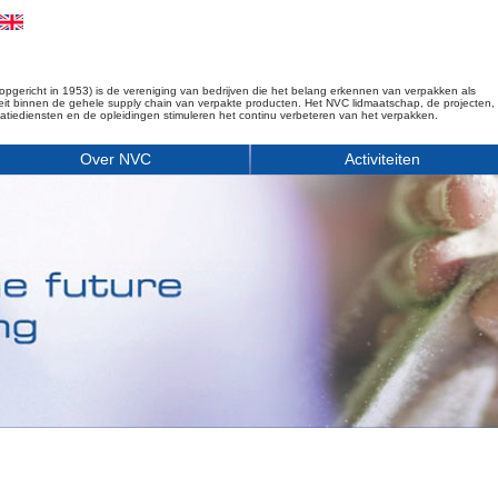
opgericht in 1953) is de vereniging van bedrijven die het belang erkennen van verpakken als
iteit binnen de gehele supply chain van verpakte producten. Het NVC lidmaatschap, de projecten,
matiediensten en de opleidingen stimuleren het continu verbeteren van het verpakken.
Over NVC
Activiteiten