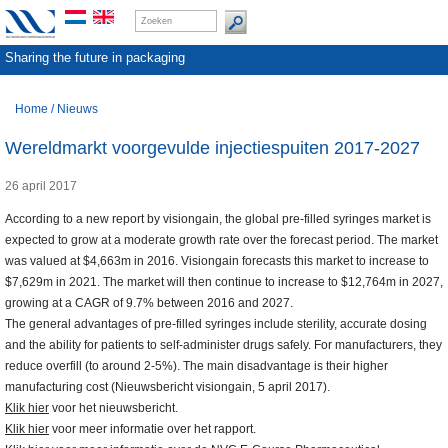
Sharing the future in packaging
Home
/
Nieuws
Wereldmarkt voorgevulde injectiespuiten 2017-2027
26 april 2017
According to a new report by visiongain, the global pre-filled syringes market is
expected to grow at a moderate growth rate over the forecast period. The market
was valued at $4,663m in 2016. Visiongain forecasts this market to increase to
$7,629m in 2021. The market will then continue to increase to $12,764m in 2027,
growing at a CAGR of 9.7% between 2016 and 2027.
The general advantages of pre-filled syringes include sterility, accurate dosing
and the ability for patients to self-administer drugs safely. For manufacturers, they
reduce overfill (to around 2-5%). The main disadvantage is their higher
manufacturing cost (Nieuwsbericht visiongain, 5 april 2017).
Klik hier
voor het nieuwsbericht.
Klik hier
voor meer informatie over het rapport.