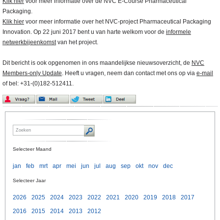
Klik hier
voor meer informatie over de NVC E-Course Pharmaceutical
Packaging.
Klik hier
voor meer informatie over het NVC-project Pharmaceutical Packaging
Innovation. Op 22 juni 2017 bent u van harte welkom voor de
informele
netwerkbijeenkomst
van het project.
Dit bericht is ook opgenomen in ons maandelijkse nieuwsoverzicht, de
NVC
Members-only Update
. Heeft u vragen, neem dan contact met ons op via
e-mail
of bel: +31-(0)182-512411.
Selecteer Maand
jan
feb
mrt
apr
mei
jun
jul
aug
sep
okt
nov
dec
Selecteer Jaar
2026
2025
2024
2023
2022
2021
2020
2019
2018
2017
2016
2015
2014
2013
2012