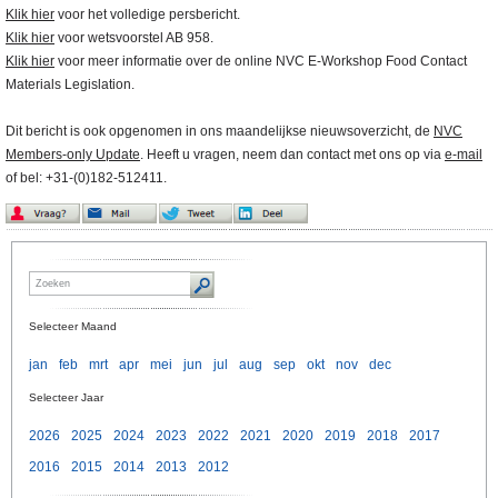
Klik hier
voor het volledige persbericht.
Klik hier
voor wetsvoorstel AB 958.
Klik hier
voor meer informatie over de online NVC E-Workshop Food Contact
Materials Legislation.
Dit bericht is ook opgenomen in ons maandelijkse nieuwsoverzicht, de
NVC
Members-only Update
. Heeft u vragen, neem dan contact met ons op via
e-mail
of bel: +31-(0)182-512411.
Selecteer Maand
jan
feb
mrt
apr
mei
jun
jul
aug
sep
okt
nov
dec
Selecteer Jaar
2026
2025
2024
2023
2022
2021
2020
2019
2018
2017
2016
2015
2014
2013
2012