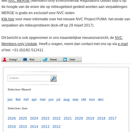
Met
NVC MERGE
(Members-only Environmental Regulations Guide) blijft u op
de hoogte van de eisen die op milieugebied gesteld worden aan verpakkingen.
MERGE is gratis en exclusief voor NVC-leden.
Klik hier
voor meer informatie over het nieuwe NVC Project PUMA: het einde van
verpakken als milieuprobleem (kick-off op 29 maart 2017).
Dit bericht is ook opgenomen in ons maandelijkse nieuwsoverzicht, de
NVC
Members-only Update
. Heeft u vragen, neem dan contact met ons op via
e-mail
of bel: +31-(0)182-512411.
Selecteer Maand
jan
feb
mrt
apr
mei
jun
jul
aug
sep
okt
nov
dec
Selecteer Jaar
2026
2025
2024
2023
2022
2021
2020
2019
2018
2017
2016
2015
2014
2013
2012