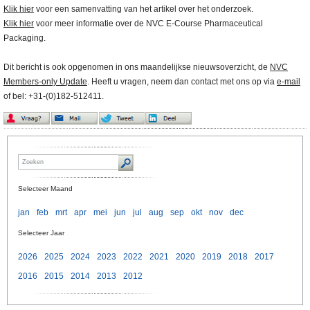
Klik hier
voor een samenvatting van het artikel over het onderzoek.
Klik hier
voor meer informatie over de NVC E-Course Pharmaceutical
Packaging.
Dit bericht is ook opgenomen in ons maandelijkse nieuwsoverzicht, de
NVC
Members-only Update
. Heeft u vragen, neem dan contact met ons op via
e-mail
of bel: +31-(0)182-512411.
Selecteer Maand
jan
feb
mrt
apr
mei
jun
jul
aug
sep
okt
nov
dec
Selecteer Jaar
2026
2025
2024
2023
2022
2021
2020
2019
2018
2017
2016
2015
2014
2013
2012