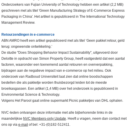
Onderzoekers van Fujian University of Technology hebben een artikel (2,2 MB)
geschreven met als titel 'Green Manufacturing Strategy of E-Commerce Express
Packaging in China'. Het artikel is gepubliceerd in The International Technology
Management Review.
Retourzendingen in e-commerce
ABN AMRO heeft een artikel gepubliceerd met als titel ‘Geen pakket retour, geld
terug: ongewenste ontwikkeling.’
De studie "Does Shopping Behavior Impact Sustainability", uitgevoerd door
Deloitte in opdracht van Simon Property Group, heeft vastgesteld dat een aantal
factoren, waaronder een toenemend aantal retouren en oververpakking,
bijdragen aan de negatieve impact van e-commerce op het milieu. Ook
onderzoek van Radboud Universiteit laat zien dat online boodschappen
bestellen die als pakketje worden thuisbezorgd leiden tot de meeste
broeikasgassen. Een artikel (1,4 MB) over het onderzoek is gepubliceerd in
Environmental Science & Technology.
Volgens Het Parool gaat online supermarkt Picnic pakketjes van DHL ophalen.
NVC-leden ontvangen deze informatie met alle bijbehorende links in de
maandelijkse
NVC Members-only Update
. Heeft u vragen, neem dan contact met
ons op via
e-mail
of bel: +31-(0)182-512411.