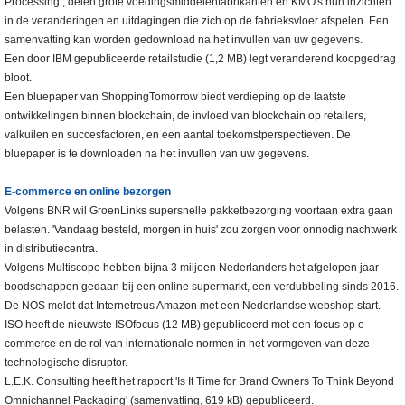
Processing’, delen grote voedingsmiddelenfabrikanten en KMO's hun inzichten
in de veranderingen en uitdagingen die zich op de fabrieksvloer afspelen. Een
samenvatting kan worden gedownload na het invullen van uw gegevens.
Een door IBM gepubliceerde retailstudie (1,2 MB) legt veranderend koopgedrag
bloot.
Een bluepaper van ShoppingTomorrow biedt verdieping op de laatste
ontwikkelingen binnen blockchain, de invloed van blockchain op retailers,
valkuilen en succesfactoren, en een aantal toekomstperspectieven. De
bluepaper is te downloaden na het invullen van uw gegevens.
E-commerce en online bezorgen
Volgens BNR wil GroenLinks supersnelle pakketbezorging voortaan extra gaan
belasten. 'Vandaag besteld, morgen in huis' zou zorgen voor onnodig nachtwerk
in distributiecentra.
Volgens Multiscope hebben bijna 3 miljoen Nederlanders het afgelopen jaar
boodschappen gedaan bij een online supermarkt, een verdubbeling sinds 2016.
De NOS meldt dat Internetreus Amazon met een Nederlandse webshop start.
ISO heeft de nieuwste ISOfocus (12 MB) gepubliceerd met een focus op e-
commerce en de rol van internationale normen in het vormgeven van deze
technologische disruptor.
L.E.K. Consulting heeft het rapport 'Is It Time for Brand Owners To Think Beyond
Omnichannel Packaging' (samenvatting, 619 kB) gepubliceerd.