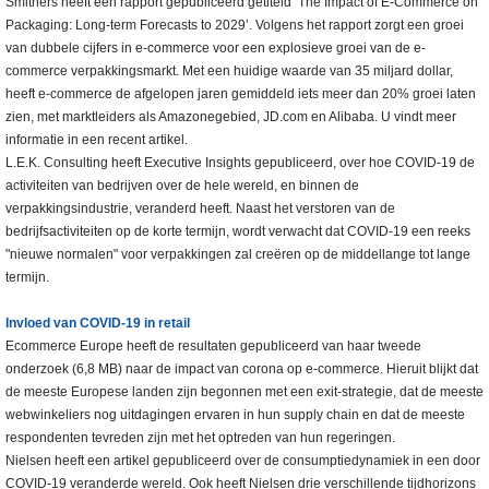
Smithers heeft een rapport gepubliceerd getiteld ‘The Impact of E-Commerce on
Packaging: Long-term Forecasts to 2029’. Volgens het rapport zorgt een groei
van dubbele cijfers in e-commerce voor een explosieve groei van de e-
commerce verpakkingsmarkt. Met een huidige waarde van 35 miljard dollar,
heeft e-commerce de afgelopen jaren gemiddeld iets meer dan 20% groei laten
zien, met marktleiders als Amazonegebied, JD.com en Alibaba. U vindt meer
informatie in een recent artikel.
L.E.K. Consulting heeft Executive Insights gepubliceerd, over hoe COVID-19 de
activiteiten van bedrijven over de hele wereld, en binnen de
verpakkingsindustrie, veranderd heeft. Naast het verstoren van de
bedrijfsactiviteiten op de korte termijn, wordt verwacht dat COVID-19 een reeks
"nieuwe normalen" voor verpakkingen zal creëren op de middellange tot lange
termijn.
Invloed van COVID-19 in retail
Ecommerce Europe heeft de resultaten gepubliceerd van haar tweede
onderzoek (6,8 MB) naar de impact van corona op e-commerce. Hieruit blijkt dat
de meeste Europese landen zijn begonnen met een exit-strategie, dat de meeste
webwinkeliers nog uitdagingen ervaren in hun supply chain en dat de meeste
respondenten tevreden zijn met het optreden van hun regeringen.
Nielsen heeft een artikel gepubliceerd over de consumptiedynamiek in een door
COVID-19 veranderde wereld. Ook heeft Nielsen drie verschillende tijdhorizons