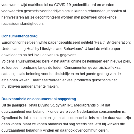
voor wereldwijd marktherstel na COVID-19 geïdentificeerd en worden
voorwaarden geschetst voor bedrijven om te kunnen rebounden, rebooten of
herinvesteren als ze geconfronteerd worden met potentieel ongekende
recessieomstandigheden.
Consumentengedrag
Euromonitor heeft een white paper gepubliceerd getiteld ‘Health By Generation:
Understanding Healthy Lifestyles and Behaviours’. U kunt de white paper
downloaden na het invullen van uw gegevens.
Volgens Thuiswinkel.org bereikt het aantal online bestellingen een nieuwe piek,
zo leert een rondgang langs de leden. Consumenten geven zichzelf extra
cadeautjes als beloning voor het thuisblijven en het goede gedrag van de
afgelopen weken. Daarnaast worden er veel producten gekocht om het
thuisblijven aangenamer te maken.
Duurzaamheid en consumentenkoopgedrag
Uit de jaarlijkse Retail Buying Study van IPG Mediabrands blijkt dat
duurzaamheid een belangrijk onderwerp voor Nederlandse consumenten is.
Opvallend is dat consumenten tijdens de coronacrisis iets minder duurzaam zijn
gaan kopen. Maar ze kopen ondanks dat nog steeds het liefst bij winkels die
duurzaamheid belangrijk vinden èn daar ook over communiceren.