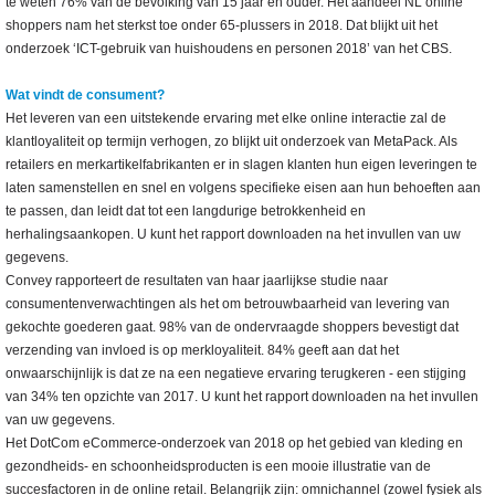
te weten 76% van de bevolking van 15 jaar en ouder. Het aandeel NL online
shoppers nam het sterkst toe onder 65-plussers in 2018. Dat blijkt uit het
onderzoek ‘ICT-gebruik van huishoudens en personen 2018’ van het CBS.
Wat vindt de consument?
Het leveren van een uitstekende ervaring met elke online interactie zal de
klantloyaliteit op termijn verhogen, zo blijkt uit onderzoek van MetaPack. Als
retailers en merkartikelfabrikanten er in slagen klanten hun eigen leveringen te
laten samenstellen en snel en volgens specifieke eisen aan hun behoeften aan
te passen, dan leidt dat tot een langdurige betrokkenheid en
herhalingsaankopen. U kunt het rapport downloaden na het invullen van uw
gegevens.
Convey rapporteert de resultaten van haar jaarlijkse studie naar
consumentenverwachtingen als het om betrouwbaarheid van levering van
gekochte goederen gaat. 98% van de ondervraagde shoppers bevestigt dat
verzending van invloed is op merkloyaliteit. 84% geeft aan dat het
onwaarschijnlijk is dat ze na een negatieve ervaring terugkeren - een stijging
van 34% ten opzichte van 2017. U kunt het rapport downloaden na het invullen
van uw gegevens.
Het DotCom eCommerce-onderzoek van 2018 op het gebied van kleding en
gezondheids- en schoonheidsproducten is een mooie illustratie van de
succesfactoren in de online retail. Belangrijk zijn: omnichannel (zowel fysiek als