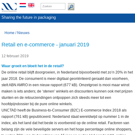
Sharing the future in packaging
Home
/
Nieuws
Retail en e-commerce - januari 2019
12 februari 2019
Waar groeit en bloeit het in de retail?
De online retail blijft doorgroeien, in Nederland bijvoorbeeld met zo’n 20% in het
jaar 2018. De consument is meer digitaal georiënteerd geraakt dan voorheen,
stelt ABN AMRO in een nieuw rapport (677 kB). Omzetgroei is mooi maar winst
maken is iets anders; de ‘stenen’ winkels en discounters kunnen ook met prijzen
stunten en de retourzendingen ontpoppen zich steeds meer tot een
hoofdpijndossier bij de pure online winkels.
UNCTAD heeft de Business-to-Consumer (B2C) E-commerce Index 2018 als
rapport (761 kB) gepubliceerd. Nederland staat wereldwijd op nummer 1 in de
index, als het land dat het beste is voorbereid op de online retail. Factoren van
belang zijn de vele beveiligde servers en het hoge percentage online shoppers,