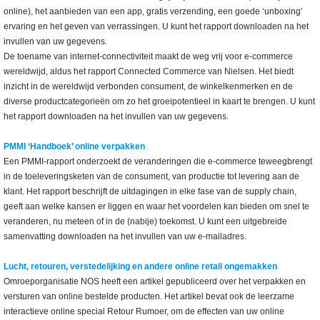
online), het aanbieden van een app, gratis verzending, een goede ‘unboxing’
ervaring en het geven van verrassingen. U kunt het rapport downloaden na het
invullen van uw gegevens.
De toename van internet-connectiviteit maakt de weg vrij voor e-commerce
wereldwijd, aldus het rapport Connected Commerce van Nielsen. Het biedt
inzicht in de wereldwijd verbonden consument, de winkelkenmerken en de
diverse productcategorieën om zo het groeipotentieel in kaart te brengen. U kunt
het rapport downloaden na het invullen van uw gegevens.
PMMI ‘Handboek’ online verpakken
Een PMMI-rapport onderzoekt de veranderingen die e-commerce teweegbrengt
in de toeleveringsketen van de consument, van productie tot levering aan de
klant. Het rapport beschrijft de uitdagingen in elke fase van de supply chain,
geeft aan welke kansen er liggen en waar het voordelen kan bieden om snel te
veranderen, nu meteen of in de (nabije) toekomst. U kunt een uitgebreide
samenvatting downloaden na het invullen van uw e-mailadres.
Lucht, retouren, verstedelijking en andere online retail ongemakken
Omroeporganisatie NOS heeft een artikel gepubliceerd over het verpakken en
versturen van online bestelde producten. Het artikel bevat ook de leerzame
interactieve online special Retour Rumoer, om de effecten van uw online