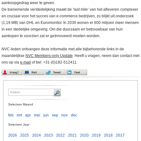
aankoopgedrag weer te geven.
De toenemende verstedelijking maakt de ‘last mile’ van het afleveren complexer
en cruciaal voor het succes van e-commerce bedrijven, zo blijkt uit onderzoek
(1,19 MB) van DHL en Euromonitor. In 2030 wonen er 600 miljoen meer mensen
in een stedelijke omgeving. Om die duurzaam en betrouwbaar van hun
aankopen te voorzien zal er geïnnoveerd moeten worden.
NVC-leden ontvangen deze informatie met alle bijbehorende links in de
maandelijkse
NVC Members-only Update
. Heeft u vragen, neem dan contact met
ons op via
e-mail
of bel: +31-(0)182-512411.
Selecteer Maand
feb
mrt
apr
mei
jun
sep
nov
dec
Selecteer Jaar
2026
2025
2024
2023
2022
2021
2020
2019
2018
2017