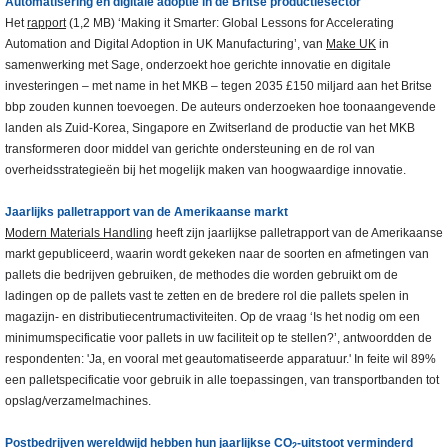
Automatisering en digitale adoptie in de Britse productiesector
Het
rapport
(1,2 MB) ‘Making it Smarter: Global Lessons for Accelerating
Automation and Digital Adoption in UK Manufacturing’, van
Make UK
in
samenwerking met Sage, onderzoekt hoe gerichte innovatie en digitale
investeringen – met name in het MKB – tegen 2035 £150 miljard aan het Britse
bbp zouden kunnen toevoegen. De auteurs onderzoeken hoe toonaangevende
landen als Zuid-Korea, Singapore en Zwitserland de productie van het MKB
transformeren door middel van gerichte ondersteuning en de rol van
overheidsstrategieën bij het mogelijk maken van hoogwaardige innovatie.
Jaarlijks palletrapport van de Amerikaanse markt
Modern Materials Handling
heeft zijn jaarlijkse palletrapport van de Amerikaanse
markt gepubliceerd, waarin wordt gekeken naar de soorten en afmetingen van
pallets die bedrijven gebruiken, de methodes die worden gebruikt om de
ladingen op de pallets vast te zetten en de bredere rol die pallets spelen in
magazijn- en distributiecentrumactiviteiten. Op de vraag ‘Is het nodig om een
minimumspecificatie voor pallets in uw faciliteit op te stellen?’, antwoordden de
respondenten: 'Ja, en vooral met geautomatiseerde apparatuur.' In feite wil 89%
een palletspecificatie voor gebruik in alle toepassingen, van transportbanden tot
opslag/verzamelmachines.
Postbedrijven wereldwijd hebben hun jaarlijkse CO
-uitstoot verminderd
2