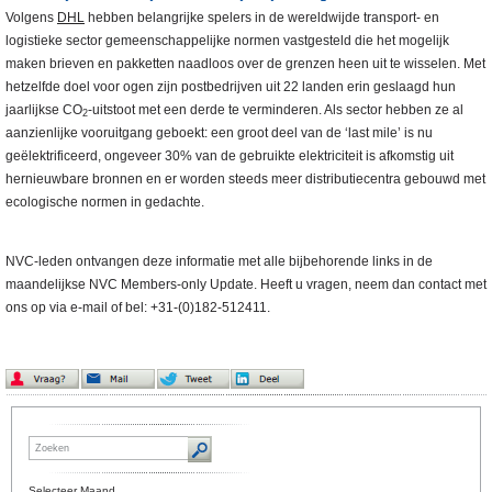
Volgens
DHL
hebben belangrijke spelers in de wereldwijde transport- en
logistieke sector gemeenschappelijke normen vastgesteld die het mogelijk
maken brieven en pakketten naadloos over de grenzen heen uit te wisselen. Met
hetzelfde doel voor ogen zijn postbedrijven uit 22 landen erin geslaagd hun
jaarlijkse CO
-uitstoot met een derde te verminderen. Als sector hebben ze al
2
aanzienlijke vooruitgang geboekt: een groot deel van de ‘last mile’ is nu
geëlektrificeerd, ongeveer 30% van de gebruikte elektriciteit is afkomstig uit
hernieuwbare bronnen en er worden steeds meer distributiecentra gebouwd met
ecologische normen in gedachte.
NVC-leden ontvangen deze informatie met alle bijbehorende links in de
maandelijkse NVC Members-only Update. Heeft u vragen, neem dan contact met
ons op via e-mail of bel: +31-(0)182-512411.
Selecteer Maand