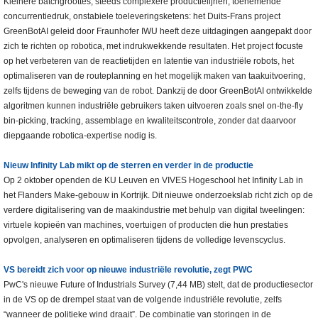
Kleinere batchgroottes, steeds complexere productielijnen, toenemende
concurrentiedruk, onstabiele toeleveringsketens: het Duits-Frans project
GreenBotAI geleid door Fraunhofer IWU heeft deze uitdagingen aangepakt door
zich te richten op robotica, met indrukwekkende resultaten. Het project focuste
op het verbeteren van de reactietijden en latentie van industriële robots, het
optimaliseren van de routeplanning en het mogelijk maken van taakuitvoering,
zelfs tijdens de beweging van de robot. Dankzij de door GreenBotAI ontwikkelde
algoritmen kunnen industriële gebruikers taken uitvoeren zoals snel on-the-fly
bin-picking, tracking, assemblage en kwaliteitscontrole, zonder dat daarvoor
diepgaande robotica-expertise nodig is.
Nieuw Infinity Lab mikt op de sterren en verder in de productie
Op 2 oktober openden de KU Leuven en VIVES Hogeschool het Infinity Lab in
het Flanders Make-gebouw in Kortrijk. Dit nieuwe onderzoekslab richt zich op de
verdere digitalisering van de maakindustrie met behulp van digital tweelingen:
virtuele kopieën van machines, voertuigen of producten die hun prestaties
opvolgen, analyseren en optimaliseren tijdens de volledige levenscyclus.
VS bereidt zich voor op nieuwe industriële revolutie, zegt PWC
PwC's nieuwe Future of Industrials Survey (7,44 MB) stelt, dat de productiesector
in de VS op de drempel staat van de volgende industriële revolutie, zelfs
“wanneer de politieke wind draait”. De combinatie van storingen in de