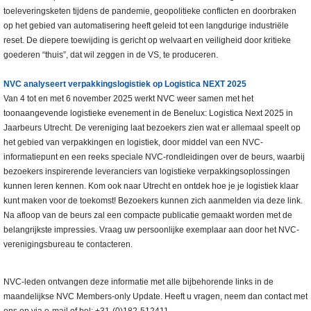
toeleveringsketen tijdens de pandemie, geopolitieke conflicten en doorbraken
op het gebied van automatisering heeft geleid tot een langdurige industriële
reset. De diepere toewijding is gericht op welvaart en veiligheid door kritieke
goederen “thuis”, dat wil zeggen in de VS, te produceren.
NVC analyseert verpakkingslogistiek op Logistica NEXT 2025
Van 4 tot en met 6 november 2025 werkt NVC weer samen met het
toonaangevende logistieke evenement in de Benelux: Logistica Next 2025 in
Jaarbeurs Utrecht. De vereniging laat bezoekers zien wat er allemaal speelt op
het gebied van verpakkingen en logistiek, door middel van een NVC-
informatiepunt en een reeks speciale NVC-rondleidingen over de beurs, waarbij
bezoekers inspirerende leveranciers van logistieke verpakkingsoplossingen
kunnen leren kennen. Kom ook naar Utrecht en ontdek hoe je je logistiek klaar
kunt maken voor de toekomst! Bezoekers kunnen zich aanmelden via deze link.
Na afloop van de beurs zal een compacte publicatie gemaakt worden met de
belangrijkste impressies. Vraag uw persoonlijke exemplaar aan door het NVC-
verenigingsbureau te contacteren.
NVC-leden ontvangen deze informatie met alle bijbehorende links in de
maandelijkse NVC Members-only Update. Heeft u vragen, neem dan contact met