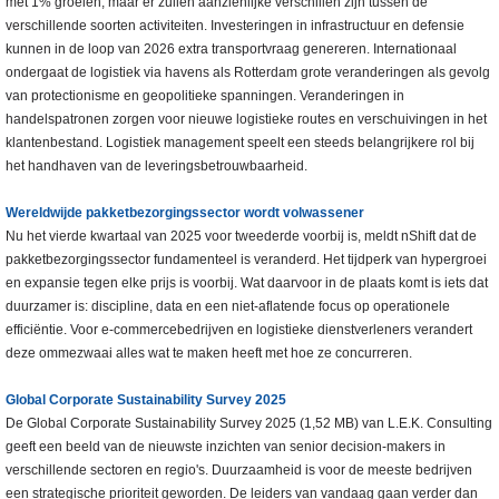
met 1% groeien, maar er zullen aanzienlijke verschillen zijn tussen de
verschillende soorten activiteiten. Investeringen in infrastructuur en defensie
kunnen in de loop van 2026 extra transportvraag genereren. Internationaal
ondergaat de logistiek via havens als Rotterdam grote veranderingen als gevolg
van protectionisme en geopolitieke spanningen. Veranderingen in
handelspatronen zorgen voor nieuwe logistieke routes en verschuivingen in het
klantenbestand. Logistiek management speelt een steeds belangrijkere rol bij
het handhaven van de leveringsbetrouwbaarheid.
Wereldwijde pakketbezorgingssector wordt volwassener
Nu het vierde kwartaal van 2025 voor tweederde voorbij is, meldt nShift dat de
pakketbezorgingssector fundamenteel is veranderd. Het tijdperk van hypergroei
en expansie tegen elke prijs is voorbij. Wat daarvoor in de plaats komt is iets dat
duurzamer is: discipline, data en een niet-aflatende focus op operationele
efficiëntie. Voor e-commercebedrijven en logistieke dienstverleners verandert
deze ommezwaai alles wat te maken heeft met hoe ze concurreren.
Global Corporate Sustainability Survey 2025
De Global Corporate Sustainability Survey 2025 (1,52 MB) van L.E.K. Consulting
geeft een beeld van de nieuwste inzichten van senior decision-makers in
verschillende sectoren en regio's. Duurzaamheid is voor de meeste bedrijven
een strategische prioriteit geworden. De leiders van vandaag gaan verder dan