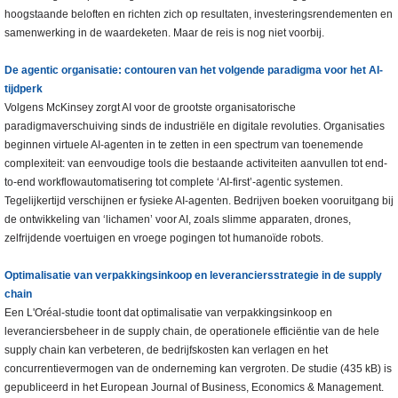
hoogstaande beloften en richten zich op resultaten, investeringsrendementen en
samenwerking in de waardeketen. Maar de reis is nog niet voorbij.
De agentic organisatie: contouren van het volgende paradigma voor het AI-
tijdperk
Volgens McKinsey zorgt AI voor de grootste organisatorische
paradigmaverschuiving sinds de industriële en digitale revoluties. Organisaties
beginnen virtuele AI-agenten in te zetten in een spectrum van toenemende
complexiteit: van eenvoudige tools die bestaande activiteiten aanvullen tot end-
to-end workflowautomatisering tot complete ‘AI-first’-agentic systemen.
Tegelijkertijd verschijnen er fysieke AI-agenten. Bedrijven boeken vooruitgang bij
de ontwikkeling van ‘lichamen’ voor AI, zoals slimme apparaten, drones,
zelfrijdende voertuigen en vroege pogingen tot humanoïde robots.
Optimalisatie van verpakkingsinkoop en leveranciersstrategie in de supply
chain
Een L'Oréal-studie toont dat optimalisatie van verpakkingsinkoop en
leveranciersbeheer in de supply chain, de operationele efficiëntie van de hele
supply chain kan verbeteren, de bedrijfskosten kan verlagen en het
concurrentievermogen van de onderneming kan vergroten. De studie (435 kB) is
gepubliceerd in het European Journal of Business, Economics & Management.