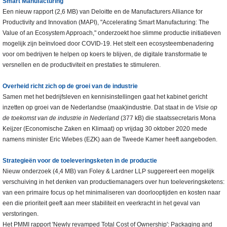
Smart Manufacturing
Een nieuw rapport (2,6 MB) van Deloitte en de Manufacturers Alliance for
Productivity and Innovation (MAPI), "Accelerating Smart Manufacturing: The
Value of an Ecosystem Approach," onderzoekt hoe slimme productie initiatieven
mogelijk zijn beïnvloed door COVID-19. Het stelt een ecosysteembenadering
voor om bedrijven te helpen op koers te blijven, de digitale transformatie te
versnellen en de productiviteit en prestaties te stimuleren.
Overheid richt zich op de groei van de industrie
Samen met het bedrijfsleven en kennisinstellingen gaat het kabinet gericht
inzetten op groei van de Nederlandse (maak)industrie. Dat staat in de
Visie op
de toekomst van de industrie in Nederland
(377 kB) die staatssecretaris Mona
Keijzer (Economische Zaken en Klimaat) op vrijdag 30 oktober 2020 mede
namens minister Eric Wiebes (EZK) aan de Tweede Kamer heeft aangeboden.
Strategieën
voor de toeleveringsketen in de productie
Nieuw onderzoek (4,4 MB) van Foley & Lardner LLP suggereert een mogelijk
verschuiving in het denken van productiemanagers over hun toeleveringsketens:
van een primaire focus op het minimaliseren van doorlooptijden en kosten naar
een die prioriteit geeft aan meer stabiliteit en veerkracht in het geval van
verstoringen.
Het PMMI rapport 'Newly revamped Total Cost of Ownership': Packaging and