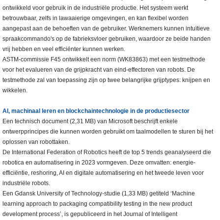
ontwikkeld voor gebruik in de industriële productie. Het systeem werkt
betrouwbaar, zelfs in lawaaierige omgevingen, en kan flexibel worden
aangepast aan de behoeften van de gebruiker. Werknemers kunnen intuïtieve
spraakcommando's op de fabrieksvloer gebruiken, waardoor ze beide handen
vrij hebben en veel efficiënter kunnen werken.
ASTM-commissie F45 ontwikkelt een norm (WK83863) met een testmethode
voor het evalueren van de grijpkracht van eind-effectoren van robots. De
testmethode zal van toepassing zijn op twee belangrijke grijptypes: knijpen en
wikkelen.
AI, machinaal leren en blockchaintechnologie in de productiesector
Een technisch document (2,31 MB) van Microsoft beschrijft enkele
ontwerpprincipes die kunnen worden gebruikt om taalmodellen te sturen bij het
oplossen van robottaken.
De International Federation of Robotics heeft de top 5 trends geanalyseerd die
robotica en automatisering in 2023 vormgeven. Deze omvatten: energie-
efficiëntie, reshoring, AI en digitale automatisering en het tweede leven voor
industriële robots.
Een Gdansk University of Technology-studie (1,33 MB) getiteld ‘Machine
learning approach to packaging compatibility testing in the new product
development process’, is gepubliceerd in het Journal of Intelligent