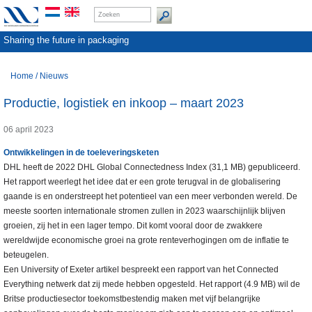
Sharing the future in packaging
Home
/
Nieuws
Productie, logistiek en inkoop – maart 2023
06 april 2023
Ontwikkelingen in de toeleveringsketen
DHL heeft de 2022 DHL Global Connectedness Index (31,1 MB) gepubliceerd.
Het rapport weerlegt het idee dat er een grote terugval in de globalisering
gaande is en onderstreept het potentieel van een meer verbonden wereld. De
meeste soorten internationale stromen zullen in 2023 waarschijnlijk blijven
groeien, zij het in een lager tempo. Dit komt vooral door de zwakkere
wereldwijde economische groei na grote renteverhogingen om de inflatie te
beteugelen.
Een University of Exeter artikel bespreekt een rapport van het Connected
Everything netwerk dat zij mede hebben opgesteld. Het rapport (4.9 MB) wil de
Britse productiesector toekomstbestendig maken met vijf belangrijke