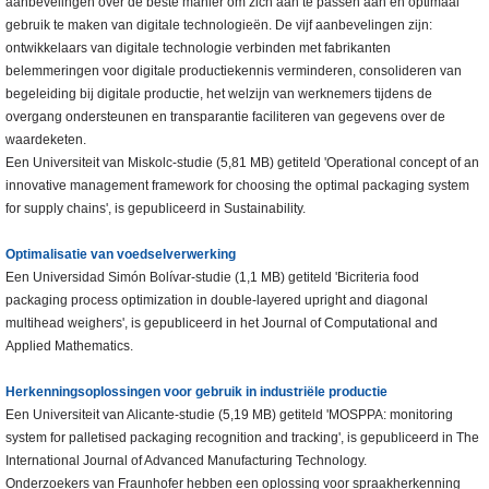
aanbevelingen over de beste manier om zich aan te passen aan en optimaal
gebruik te maken van digitale technologieën. De vijf aanbevelingen zijn:
ontwikkelaars van digitale technologie verbinden met fabrikanten
belemmeringen voor digitale productiekennis verminderen, consolideren van
begeleiding bij digitale productie, het welzijn van werknemers tijdens de
overgang ondersteunen en transparantie faciliteren van gegevens over de
waardeketen.
Een Universiteit van Miskolc-studie (5,81 MB) getiteld 'Operational concept of an
innovative management framework for choosing the optimal packaging system
for supply chains', is gepubliceerd in Sustainability.
Optimalisatie van voedselverwerking
Een Universidad Simón Bolívar-studie (1,1 MB) getiteld 'Bicriteria food
packaging process optimization in double-layered upright and diagonal
multihead weighers', is gepubliceerd in het Journal of Computational and
Applied Mathematics.
Herkenningsoplossingen voor gebruik in industriële productie
Een Universiteit van Alicante-studie (5,19 MB) getiteld 'MOSPPA: monitoring
system for palletised packaging recognition and tracking', is gepubliceerd in The
International Journal of Advanced Manufacturing Technology.
Onderzoekers van Fraunhofer hebben een oplossing voor spraakherkenning