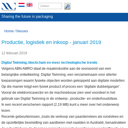
Sharing the future in packaging
Home
/
Nieuws
Productie, logistiek en inkoop - januari 2019
12 februari 2019
Digital Twinning, blockchain en meer technologische trends
Volgens ABN AMRO staat de maakindustrie aan de vooravond van een
belangrijke ontwikkeling: Digital Twinning, een verzamelnaam voor allerlei
toepassingen waarin fysieke objecten worden gekoppeld aan digitale modellen.
Op die manier krijgt een fysiek product of proces een ‘digitale dubbelganger’.
Vooral de elektronicasector en de machinebouw zien veel voordeel in het
gebruik van Digital Twinning in de ontwerp-, productie- en onderhoudsfase.
In een recent verschenen rapport (2,19 MB) kunt u meer over het onderwerp
lezen.
Recente gebeurtenissen, zoals de verkoop van paardenvlees als rundvlees en
de opzettelijke besmetting van aardbeien met naalden in Australië, benadrukken