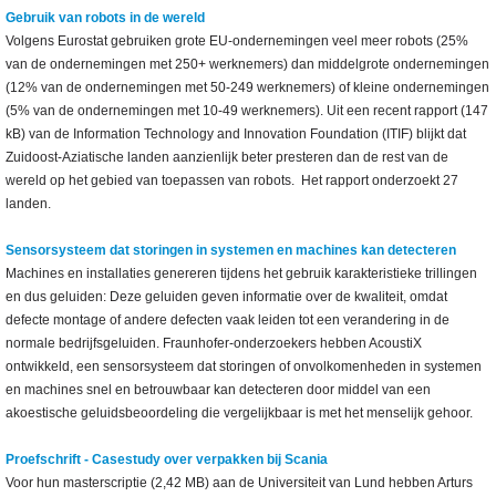
Gebruik van robots in de wereld
Volgens Eurostat gebruiken grote EU-ondernemingen veel meer robots (25%
van de ondernemingen met 250+ werknemers) dan middelgrote ondernemingen
(12% van de ondernemingen met 50-249 werknemers) of kleine ondernemingen
(5% van de ondernemingen met 10-49 werknemers). Uit een recent rapport (147
kB) van de Information Technology and Innovation Foundation (ITIF) blijkt dat
Zuidoost-Aziatische landen aanzienlijk beter presteren dan de rest van de
wereld op het gebied van toepassen van robots. Het rapport onderzoekt 27
landen.
Sensorsysteem dat storingen in systemen en machines kan detecteren
Machines en installaties genereren tijdens het gebruik karakteristieke trillingen
en dus geluiden: Deze geluiden geven informatie over de kwaliteit, omdat
defecte montage of andere defecten vaak leiden tot een verandering in de
normale bedrijfsgeluiden. Fraunhofer-onderzoekers hebben AcoustiX
ontwikkeld, een sensorsysteem dat storingen of onvolkomenheden in systemen
en machines snel en betrouwbaar kan detecteren door middel van een
akoestische geluidsbeoordeling die vergelijkbaar is met het menselijk gehoor.
Proefschrift - Casestudy over verpakken bij Scania
Voor hun masterscriptie (2,42 MB) aan de Universiteit van Lund hebben Arturs