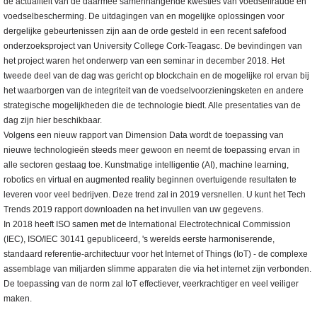
de actualiteit van de daarmee samenhangende kwesties van voedselfraude en
voedselbescherming. De uitdagingen van en mogelijke oplossingen voor
dergelijke gebeurtenissen zijn aan de orde gesteld in een recent safefood
onderzoeksproject van University College Cork-Teagasc. De bevindingen van
het project waren het onderwerp van een seminar in december 2018. Het
tweede deel van de dag was gericht op blockchain en de mogelijke rol ervan bij
het waarborgen van de integriteit van de voedselvoorzieningsketen en andere
strategische mogelijkheden die de technologie biedt. Alle presentaties van de
dag zijn hier beschikbaar.
Volgens een nieuw rapport van Dimension Data wordt de toepassing van
nieuwe technologieën steeds meer gewoon en neemt de toepassing ervan in
alle sectoren gestaag toe. Kunstmatige intelligentie (AI), machine learning,
robotics en virtual en augmented reality beginnen overtuigende resultaten te
leveren voor veel bedrijven. Deze trend zal in 2019 versnellen. U kunt het Tech
Trends 2019 rapport downloaden na het invullen van uw gegevens.
In 2018 heeft ISO samen met de International Electrotechnical Commission
(IEC), ISO/IEC 30141 gepubliceerd, 's werelds eerste harmoniserende,
standaard referentie-architectuur voor het Internet of Things (IoT) - de complexe
assemblage van miljarden slimme apparaten die via het internet zijn verbonden.
De toepassing van de norm zal IoT effectiever, veerkrachtiger en veel veiliger
maken.