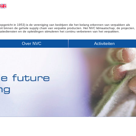
opgericht in 1953) is de vereniging van bedrijven die het belang erkennen van verpakken als
iteit binnen de gehele supply chain van verpakte producten. Het NVC lidmaatschap, de projecten,
matiediensten en de opleidingen stimuleren het continu verbeteren van het verpakken.
Over NVC
Activiteiten