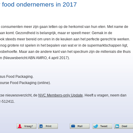
r food ondernemers in 2017
 consumenten meer zijn gaan letten op de herkomst van hun eten. Met name de
aan komt. Gezondheid is belangrijk, maar er speelt meer: Gemak in de
ook steeds meer bereid om uren in de keuken aan het perfecte gerecht te werken.
 grotere rol spelen in het bepalen van wat er in de supermarktschappen ligt,
sbehoefte. Maar aan de andere kant van het spectrum zijn de millenials die thuis
en (Nieuwsbericht ABN AMRO, 4 april 2017).
rsus Food Packaging.
ourse Food Packaging (online).
kse nieuwsoverzicht, de
NVC Members-only Update
. Heeft u vragen, neem dan
2-512411.