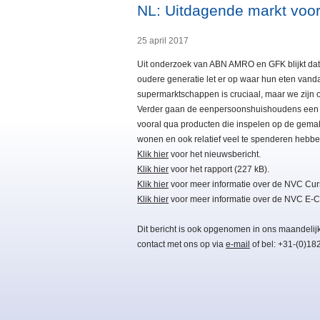
NL: Uitdagende markt voo
25 april 2017
Uit onderzoek van ABN AMRO en GFK blijkt dat
oudere generatie let er op waar hun eten vand
supermarktschappen is cruciaal, maar we zijn 
Verder gaan de eenpersoonshuishoudens een nog
vooral qua producten die inspelen op de gemak
wonen en ook relatief veel te spenderen hebb
Klik hier
voor het nieuwsbericht.
Klik hier
voor het rapport (227 kB).
Klik hier
voor meer informatie over de NVC Cu
Klik hier
voor meer informatie over de NVC E-C
Dit bericht is ook opgenomen in ons maandelij
contact met ons op via
e-mail
of bel: +31-(0)18