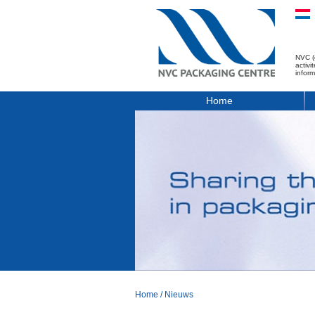
NVC (
activ
infor
Home
Home
/
Nieuws