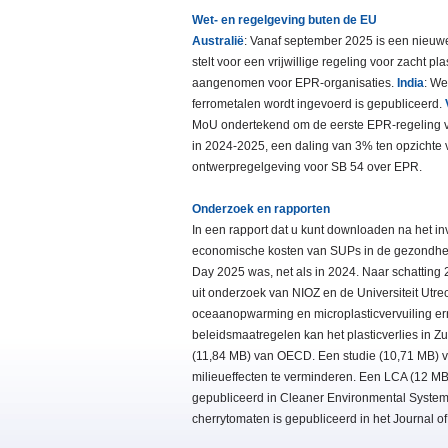
Wet- en regelgeving buten de EU
Australië
: Vanaf september 2025 is een nieuw
stelt voor een vrijwillige regeling voor zacht pl
aangenomen voor EPR-organisaties.
India
: We
ferrometalen wordt ingevoerd is gepubliceerd.
MoU ondertekend om de eerste EPR-regeling v
in 2024-2025, een daling van 3% ten opzichte
ontwerpregelgeving voor SB 54 over EPR.
Onderzoek en rapporten
In een rapport dat u kunt downloaden na het i
economische kosten van SUPs in de gezondheid
Day 2025 was, net als in 2024. Naar schatting 2
uit onderzoek van NIOZ en de Universiteit Utre
oceaanopwarming en microplasticvervuiling e
beleidsmaatregelen kan het plasticverlies in 
(11,84 MB) van OECD. Een studie (10,71 MB) 
milieueffecten te verminderen. Een LCA (12 MB
gepubliceerd in Cleaner Environmental Syste
cherrytomaten is gepubliceerd in het Journal o