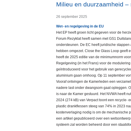
Milieu en duurzaamheid –
26 september 2025
Wet- en regelgeving in de EU
Het EP heeft groen licht gegeven voor de herzie
Forum Rezyklat heeft samen met GS1 Duitsland
ondersteunen. De EC heeft juridische stappen 
hebben omgezet. Close the Glass Loop geeft e
heeft de 2025 editie van de minimumnorm voor
Regelgeving (in het Frans) voor de modulering
geïntroduceerd voor het gebruik van gerecycled
aluminium gaan omhoog. Op 11 september vond 
Vooraf ontvingen de Kamerleden een verzamelbr
nadere last onder dwangsom gaat opleggen. Oo
is naar de Kamer gestuurd. Het NVWA heeft nu
2024 (274 kB) van Verpact toont een recycle- 
plastic drankflessen steeg van 74% in 2023 n
kostenverlaging nodig is om de mechanische p
een artikel gepubliceerd over een wetsontwerp v
systeem zal worden beheerd door een staatsfon