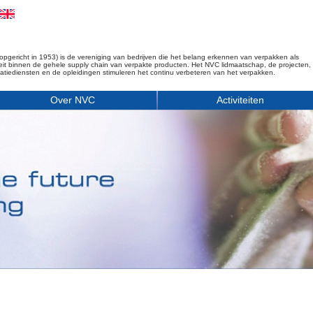
opgericht in 1953) is de vereniging van bedrijven die het belang erkennen van verpakken als
iteit binnen de gehele supply chain van verpakte producten. Het NVC lidmaatschap, de projecten,
matiediensten en de opleidingen stimuleren het continu verbeteren van het verpakken.
Over NVC
Activiteiten