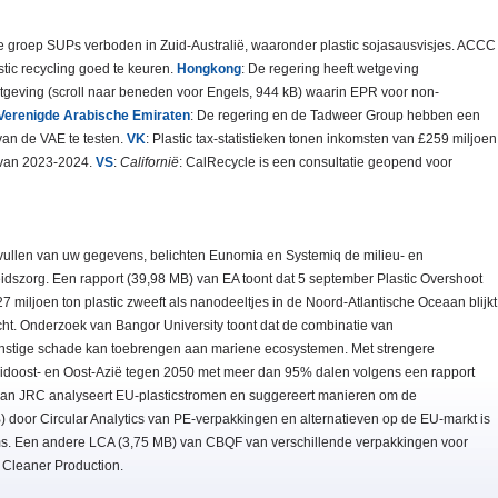
e groep SUPs verboden in Zuid-Australië, waaronder plastic sojasausvisjes. ACCC
astic recycling goed te keuren.
Hongkong
: De regering heeft wetgeving
tgeving (scroll naar beneden voor Engels, 944 kB) waarin EPR voor non-
Verenigde Arabische Emiraten
: De regering en de Tadweer Group hebben een
an de VAE te testen.
VK
: Plastic tax-statistieken tonen inkomsten van £259 miljoen
 van 2023-2024.
VS
:
Californië
: CalRecycle is een consultatie geopend voor
nvullen van uw gegevens, belichten Eunomia en Systemiq de milieu- en
szorg. Een rapport (39,98 MB) van EA toont dat 5 september Plastic Overshoot
7 miljoen ton plastic zweeft als nanodeeltjes in de Noord-Atlantische Oceaan blijkt
cht. Onderzoek van Bangor University toont dat de combinatie van
rnstige schade kan toebrengen aan mariene ecosystemen. Met strengere
Zuidoost- en Oost-Azië tegen 2050 met meer dan 95% dalen volgens een rapport
van JRC analyseert EU-plasticstromen en suggereert manieren om de
) door Circular Analytics van PE-verpakkingen en alternatieven op de EU-markt is
ms. Een andere LCA (3,75 MB) van CBQF van verschillende verpakkingen voor
f Cleaner Production.