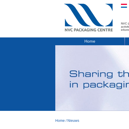
NVC (
activ
infor
Home
Home
/
Nieuws