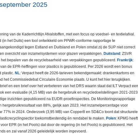
 september 2025
ning van de Kaderrichtlijn Afvalstoffen, met een focus op voedsel- en textielafval.
 (in het Duits) een tool ontwikkeld om PPWR-conforme rapportage te
aangekondigd tegen Estland en Duitsland en Polen omdat zij de SUP niet correct
en overzicht van inzamelsystemen voor glazen verpakkingen.
Duitsland
: ZSVR
 het bepalen van de recyclebaarheid van verpakkingen gepubliceerd.
Frankrijk
:
 van de EPR-heffingen voor plastics is gepubliceerd. Per 2026 wordt een bonus
 plastic.
NL
: Verpact heeft de 2026-tarieven bekendgemaakt: drankenkartons en
het Commissiedebat Circulaire Economie plaats. U kunt het hier terugkijken.
ief en een brief over het verbeteren van het DRS waarin staat dat ILT Verpact ee
k een evaluatie (4,15 MB) van de hergebruik en recycledoelstellingen 2021-2023
ttige inzichten gepubliceerd na EUDR-proefinspecties. De Monitoringsrapportage
en hergebruikresultaat van 88%, gelijk aan 2023. Het inzamelpercentage voor
aar 77% in 2024. Onderzoek (3,95 MB) van Copper8 en SD&Co toont dat structurele
lasticrecyclingsector toekomstbestendig én rendabel te maken.
Polen
: KPMG heeft
oor EPR (in het Pools) dat door de regering (in het Pools) is gepubliceerd. Het
ds en zal vanaf 2026 geleidelijk worden ingevoerd.