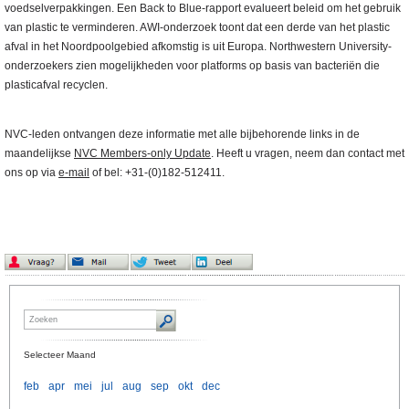
voedselverpakkingen. Een Back to Blue-rapport evalueert beleid om het gebruik
van plastic te verminderen. AWI-onderzoek toont dat een derde van het plastic
afval in het Noordpoolgebied afkomstig is uit Europa. Northwestern University-
onderzoekers zien mogelijkheden voor platforms op basis van bacteriën die
plasticafval recyclen.
NVC-leden ontvangen deze informatie met alle bijbehorende links in de
maandelijkse
NVC Members-only Update
. Heeft u vragen, neem dan contact met
ons op via
e-mail
of bel: +31-(0)182-512411.
Selecteer Maand
feb
apr
mei
jul
aug
sep
okt
dec