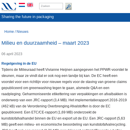
Sharing the future in packaging
Home
/
Nieuws
Milieu en duurzaamheid – maart 2023
06 april 2023
Regelgeving in de EU
Tijdens de Milieuraad heeft Vivianne Heijnen aangegeven het PPWR-voorstel te
steunen, maar ze vindt dat er ook nog een tandje bij kan. De EC heeft een
voorstel voor een richtlijn voor nieuwe regels voor de staving van groene claims
gepubliceerd om greenwashing tegen te gaan, alsmede Q&A en een
raadpleging. Geharmoniseerde etikettering van verpakkingen en afvalbakken is
onderwerp van een JRC-rapport (3,4 MB). Het implementatierapport 2016-2019
(462 kB) van de Verordening Overbrenging Afvalstoffen is door de EC
gepubliceerd. Een ETC/CE-rapport (1,69 MB) onderzoekt de
kunststofafvalhandel binnen de EU en export uit de EU. Een JRC-rapport (5,63
MB) geeft een milieu- en economische beoordeling van kunststofafvalrecycling.