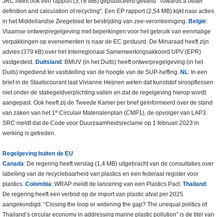
JRC heeft ook een rapport (3,76 MB) gepubliceerd getiteld "Towards a better
definition and calculation of recycling". Een EP rapport (2,54 MB) kijkt naar acties
in het Middellandse Zeegebied ter bestrijding van zee-verontreiniging.
België
:
Vlaamse ontwerpregelgeving met beperkingen voor het gebruik van eenmalige
verpakkingen op evenementen is naar de EC gestuurd. De Minaraad heeft zijn
advies (379 kB) over het Interregionaal Samenwerkingsakkoord UPV (EPR)
vastgesteld.
Duitsland
: BMUV (in het Duits) heeft ontwerpregelgeving (in het
Duits) ingediend ter vaststelling van de hoogte van de SUP-heffing.
NL
: In een
brief in de Staatscourant laat Vivianne Heijnen weten dat kunststof siroopflessen
niet onder de statiegeldverplichting vallen en dat de regelgeving hierop wordt
aangepast. Ook heeft zij de Tweede Kamer per brief geïnformeerd over de stand
e
van zaken van het 1
Circulair Materialenplan (CMP1), de opvolger van LAP3.
SRC meldt dat de Code voor Duurzaamheidsreclame op 1 februari 2023 in
werking is getreden.
Regelgeving buiten de EU
Canada
: De regering heeft verslag (1,4 MB) uitgebracht van de consultaties over
labelling van de recyclebaarheid van plastics en een federaal register voor
plastics.
Colombia
: WRAP meldt de lancering van een Plastics Pact.
Thailand
:
De regering heeft een verbod op de import van plastic afval per 2025
aangekondigd. “Closing the loop or widening the gap? The unequal politics of
Thailand’s circular economy in addressing marine plastic pollution” is de titel van