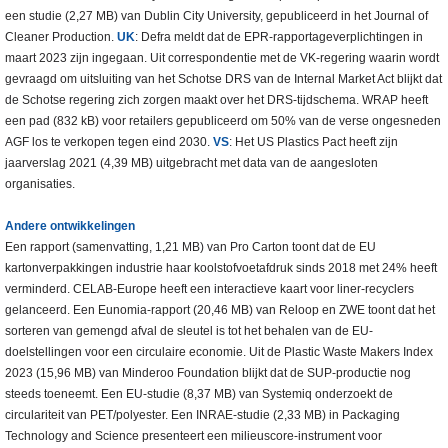
een studie (2,27 MB) van Dublin City University, gepubliceerd in het Journal of
Cleaner Production.
UK
: Defra meldt dat de EPR-rapportageverplichtingen in
maart 2023 zijn ingegaan. Uit correspondentie met de VK-regering waarin wordt
gevraagd om uitsluiting van het Schotse DRS van de Internal Market Act blijkt dat
de Schotse regering zich zorgen maakt over het DRS-tijdschema. WRAP heeft
een pad (832 kB) voor retailers gepubliceerd om 50% van de verse ongesneden
AGF los te verkopen tegen eind 2030.
VS
: Het US Plastics Pact heeft zijn
jaarverslag 2021 (4,39 MB) uitgebracht met data van de aangesloten
organisaties.
Andere ontwikkelingen
Een rapport (samenvatting, 1,21 MB) van Pro Carton toont dat de EU
kartonverpakkingen industrie haar koolstofvoetafdruk sinds 2018 met 24% heeft
verminderd. CELAB-Europe heeft een interactieve kaart voor liner-recyclers
gelanceerd. Een Eunomia-rapport (20,46 MB) van Reloop en ZWE toont dat het
sorteren van gemengd afval de sleutel is tot het behalen van de EU-
doelstellingen voor een circulaire economie. Uit de Plastic Waste Makers Index
2023 (15,96 MB) van Minderoo Foundation blijkt dat de SUP-productie nog
steeds toeneemt. Een EU-studie (8,37 MB) van Systemiq onderzoekt de
circulariteit van PET/polyester. Een INRAE-studie (2,33 MB) in Packaging
Technology and Science presenteert een milieuscore-instrument voor