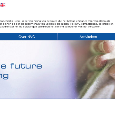
opgericht in 1953) is de vereniging van bedrijven die het belang erkennen van verpakken als
iteit binnen de gehele supply chain van verpakte producten. Het NVC lidmaatschap, de projecten,
matiediensten en de opleidingen stimuleren het continu verbeteren van het verpakken.
Over NVC
Activiteiten