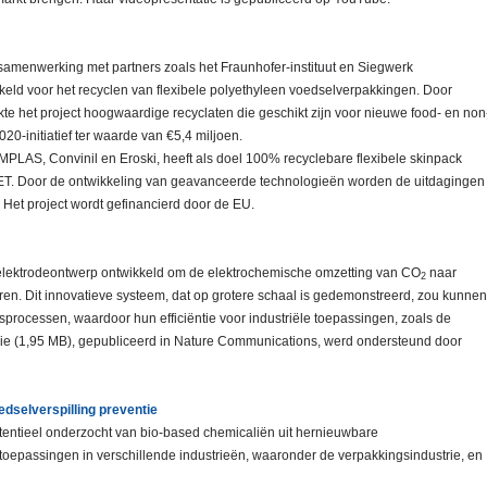
amenwerking met partners zoals het Fraunhofer-instituut en Siegwerk
keld voor het recyclen van flexibele polyethyleen voedselverpakkingen. Door
te het project hoogwaardige recyclaten die geschikt zijn voor nieuwe food- en non
20-initiatief ter waarde van €5,4 miljoen.
LAS, Convinil en Eroski, heeft als doel 100% recyclebare flexibele skinpack
ET. Door de ontwikkeling van geavanceerde technologieën worden de uitdagingen
 Het project wordt gefinancierd door de EU.
lektrodeontwerp ontwikkeld om de elektrochemische omzetting van CO
naar
2
eren. Dit innovatieve systeem, dat op grotere schaal is gedemonstreerd, zou kunnen
sprocessen, waardoor hun efficiëntie voor industriële toepassingen, zoals de
die (1,95 MB), gepubliceerd in Nature Communications, werd ondersteund door
dselverspilling preventie
otentieel onderzocht van bio-based chemicaliën uit hernieuwbare
oepassingen in verschillende industrieën, waaronder de verpakkingsindustrie, en