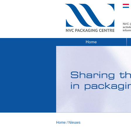
NVC (
activ
infor
Home
Home
/
Nieuws