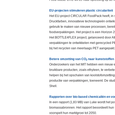
EU-projecten stimuleren plastic circulariteit
Het EU-project CIRCULAR FoodPack heeft, in s
Druckfarben, innovatieve technologieën ontwik
gebruik te maken van nieuwe processen, bereik
foodverpakkingen. Het project is een Horizon 20
Het BOTTLE4FLEX project, gelanceerd door AIMP
verpakkingen te ontwikkelen met gerecycled P
bij het recyclen van meerlaags PET aangepakt.
Betere omzetting van CO
naar kunststoffen
2
Onderzoekers van het MIT hebben een nieuw e
bruikbare producten, zoals ethyleen, te verbet
helpen bij het opschalen van koolstofomzetting
productie van verpakkingen, toeneemt. De stu
Shell.
Rapporten over bio-based chemicaliën en voe
In een rapport (1,83 MB) van Luke wordt het p
biomassabronnen. Het rapport beoordeelt hun t
voorspelt hun marktgroei tot 2050.