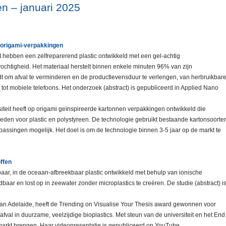
en – januari 2025
n origami-verpakkingen
hebben een zelfreparerend plastic ontwikkeld met een gel-achtig
vochtigheid. Het materiaal herstelt binnen enkele minuten 96% van zijn
dt om afval te verminderen en de productlevensduur te verlengen, van herbruikbar
ot mobiele telefoons. Het onderzoek (abstract) is gepubliceerd in Applied Nano
iteit heeft op origami geïnspireerde kartonnen verpakkingen ontwikkeld die
bieden voor plastic en polystyreen. De technologie gebruikt bestaande kartonsoorte
assingen mogelijk. Het doel is om de technologie binnen 3-5 jaar op de markt te
ffen
r, in de oceaan-afbreekbaar plastic ontwikkeld met behulp van ionische
dbaar en lost op in zeewater zonder microplastics te creëren. De studie (abstract) i
an Adelaide, heeft de Trending on Visualise Your Thesis award gewonnen voor
val in duurzame, veelzijdige bioplastics. Met steun van de universiteit en het End
arkt brengen. Haar videopresentatie is gepubliceerd op YouTube.