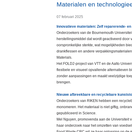
Materialen en technologie
07 februari 2025
Innovatieve materialen: Zelf reparerende- e
Onderzoekers van de Bournemouth Universiteit 
herstellingsmiddel dat wordt geactiveerd door 
oorspronkelijke sterkte, wat mogelijkheden bie
drankflessen en andere verpakkingsmaterialen t
Materials.
Het FOLD2-project van VTT en de Aalto Univers
flexibele en visueel opvallende alternatieven 
zonder aanpassingen en maakt veelzijdige toep
brengen.
Nieuwe afbreekbare en recyclebare kunststo
Onderzoekers van RIKEN hebben een recyclebaa
monomeren. Het materiaal is niet giftig, onbran
gepubliceerd in Science.
Mel Nguyen, promovenda aan de Universiteit v
haar onderzoek naar het omzetten van voedselaf
Food Waste CRC wil ze haar oplossing op de m