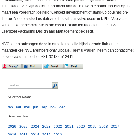
In het kader van zijn doctoraalopdracht aan de TU Twente houdt Jan Blei op 12
maart een voordracht getiteld ‘Concept development of stand-up pouches on-
the-go: A tool to select usability methods that involve users in NPD’. Voorzitter
van de examencommissie is professor Roland ten Klooster die de NVC
Leerstoel Packaging Design and Management bekleedt.
NVC-leden ontvangen deze informatie met alle bijbehorende links in de
maandelijkse
NVC Members-only Update
. Heeft u vragen, neem dan contact met
ons op via
e-mail
of bel: +31-(0)182-512411.
Selecteer Maand
feb
mrt
mei
jun
sep
nov
dec
Selecteer Jaar
2026
2025
2024
2023
2022
2021
2020
2019
2018
2017