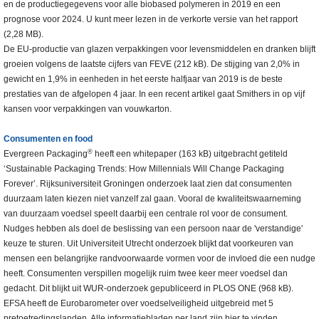
en de productiegegevens voor alle biobased polymeren in 2019 en een
prognose voor 2024. U kunt meer lezen in de verkorte versie van het rapport
(2,28 MB).
De EU-productie van glazen verpakkingen voor levensmiddelen en dranken blijft
groeien volgens de laatste cijfers van FEVE (212 kB). De stijging van 2,0% in
gewicht en 1,9% in eenheden in het eerste halfjaar van 2019 is de beste
prestaties van de afgelopen 4 jaar. In een recent artikel gaat Smithers in op vijf
kansen voor verpakkingen van vouwkarton.
Consumenten en food
®
Evergreen Packaging
heeft een whitepaper (163 kB) uitgebracht getiteld
‘Sustainable Packaging Trends: How Millennials Will Change Packaging
Forever’. Rijksuniversiteit Groningen onderzoek laat zien dat consumenten
duurzaam laten kiezen niet vanzelf zal gaan. Vooral de kwaliteitswaarneming
van duurzaam voedsel speelt daarbij een centrale rol voor de consument.
Nudges hebben als doel de beslissing van een persoon naar de 'verstandige'
keuze te sturen. Uit Universiteit Utrecht onderzoek blijkt dat voorkeuren van
mensen een belangrijke randvoorwaarde vormen voor de invloed die een nudge
heeft. Consumenten verspillen mogelijk ruim twee keer meer voedsel dan
gedacht. Dit blijkt uit WUR-onderzoek gepubliceerd in PLOS ONE (968 kB).
EFSA heeft de Eurobarometer over voedselveiligheid uitgebreid met 5
pretoetredingslanden. Alle informatiebladen per land zijn hier te vinden.