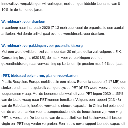
innovatieve verpakkingen wil verhogen, met een gemiddelde toename van 8-
10%, in de komende jaren.
Wereldmarkt voor dranken
In aanloop naar interpack 2020 (7-13 mei) publiceert de organisatie een aantal
artikelen. Het derde artikel gaat over de wereldmarkt voor dranken.
Wereldmarkt verpakkingen voor gezondheidszorg
Met een wereldwijde omzet van meer dan 30 miljard dollar zal, volgens L.E.K.
Consulting Insights (630 kB), de markt voor verpakkingen voor de
gezondheidszorg naar verwachting op korte termijn groeien met 4-6% per jaar.
rPET, biobased polymeren, glas en vouwkarton
Plastic Recyclers Europe meldt dat in een nieuw Eunomia-rapport (4,17 MB) een
sterke trend naar het gebruik van gerecycled PET (rPET) wordt voorzien door de
toegenomen vraag. Met de toenemende kwaliteit zou rPET tegen 2030 tot 55%
van de totale vraag naar PET kunnen bereiken. Volgens een rapport (213 kB)
van de Rabobank, heeft de verwachte nieuwe capaciteit in China het potentieel
om de wereldmarkten voor tussenproducten, die de bouwstenen zijn voor virgin
PET, te verstoren. De toename van de capaciteit kan het kostenverschil tussen
virgin en rPET nog verder vergroten. Een nieuw nova-rapport toont de capaciteit