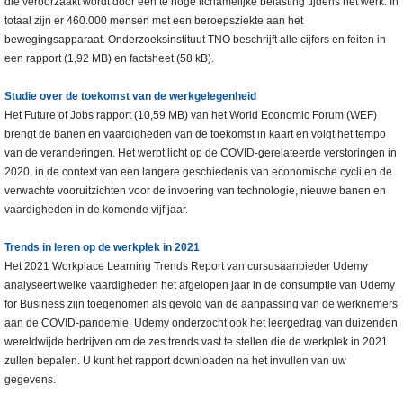
die veroorzaakt wordt door een te hoge lichamelijke belasting tijdens het werk. In
totaal zijn er 460.000 mensen met een beroepsziekte aan het
bewegingsapparaat. Onderzoeksinstituut TNO beschrijft alle cijfers en feiten in
een rapport (1,92 MB) en factsheet (58 kB).
Studie over de toekomst van de werkgelegenheid
Het Future of Jobs rapport (10,59 MB) van het World Economic Forum (WEF)
brengt de banen en vaardigheden van de toekomst in kaart en volgt het tempo
van de veranderingen. Het werpt licht op de COVID-gerelateerde verstoringen in
2020, in de context van een langere geschiedenis van economische cycli en de
verwachte vooruitzichten voor de invoering van technologie, nieuwe banen en
vaardigheden in de komende vijf jaar.
Trends in leren
op de werkplek in 2021
Het 2021 Workplace Learning Trends Report van cursusaanbieder Udemy
analyseert welke vaardigheden het afgelopen jaar in de consumptie van Udemy
for Business zijn toegenomen als gevolg van de aanpassing van de werknemers
aan de COVID-pandemie. Udemy onderzocht ook het leergedrag van duizenden
wereldwijde bedrijven om de zes trends vast te stellen die de werkplek in 2021
zullen bepalen. U kunt het rapport downloaden na het invullen van uw
gegevens.