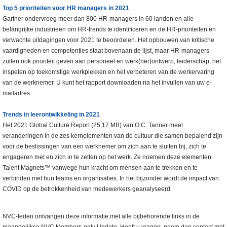
Top 5 prioriteiten voor HR managers in 2021
Gartner ondervroeg meer dan 800 HR-managers in 60 landen en alle
belangrijke industrieën om HR-trends te identificeren en de HR-prioriteiten en
verwachte uitdagingen voor 2021 te beoordelen. Het opbouwen van kritische
vaardigheden en competenties staat bovenaan de lijst, maar HR-managers
zullen ook prioriteit geven aan personeel en werk(her)ontwerp, leiderschap, het
inspelen op toekomstige werkplekken en het verbeteren van de werkervaring
van de werknemer. U kunt het rapport downloaden na het invullen van uw e-
mailadres.
Trends in leerontwikkeling in 2021
Het 2021 Global Culture Report (25,17 MB) van O.C. Tanner meet
veranderingen in de zes kernelementen van de cultuur die samen bepalend zijn
voor de beslissingen van een werknemer om zich aan te sluiten bij, zich te
engageren met en zich in te zetten op het werk. Ze noemen deze elementen
Talent Magnets™ vanwege hun kracht om mensen aan te trekken en te
verbinden met hun teams en organisaties. In het bijzonder wordt de impact van
COVID op de betrokkenheid van medewerkers geanalyseerd.
NVC-leden ontvangen deze informatie met alle bijbehorende links in de