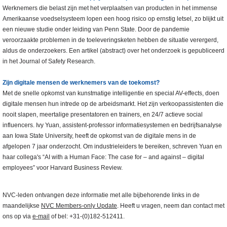
Werknemers die belast zijn met het verplaatsen van producten in het immense
Amerikaanse voedselsysteem lopen een hoog risico op ernstig letsel, zo blijkt uit
een nieuwe studie onder leiding van Penn State. Door de pandemie
veroorzaakte problemen in de toeleveringsketen hebben de situatie verergerd,
aldus de onderzoekers. Een artikel (abstract) over het onderzoek is gepubliceerd
in het Journal of Safety Research.
Zijn digitale mensen de werknemers van de toekomst?
Met de snelle opkomst van kunstmatige intelligentie en special AV-effects, doen
digitale mensen hun intrede op de arbeidsmarkt. Het zijn verkoopassistenten die
nooit slapen, meertalige presentatoren en trainers, en 24/7 actieve social
influencers. Ivy Yuan, assistent-professor informatiesystemen en bedrijfsanalyse
aan Iowa State University, heeft de opkomst van de digitale mens in de
afgelopen 7 jaar onderzocht. Om industrieleiders te bereiken, schreven Yuan en
haar collega's “AI with a Human Face: The case for – and against – digital
employees” voor Harvard Business Review.
NVC-leden ontvangen deze informatie met alle bijbehorende links in de
maandelijkse
NVC Members-only Update
. Heeft u vragen, neem dan contact met
ons op via
e-mail
of bel: +31-(0)182-512411.