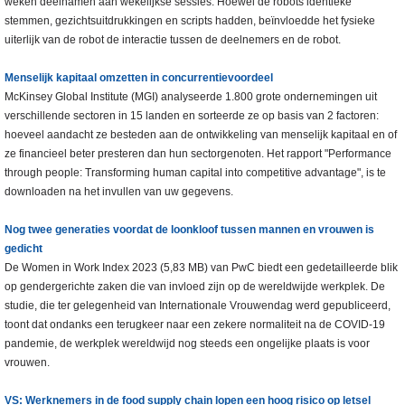
weken deelnamen aan wekelijkse sessies. Hoewel de robots identieke
stemmen, gezichtsuitdrukkingen en scripts hadden, beïnvloedde het fysieke
uiterlijk van de robot de interactie tussen de deelnemers en de robot.
Menselijk kapitaal omzetten in concurrentievoordeel
McKinsey Global Institute (MGI) analyseerde 1.800 grote ondernemingen uit
verschillende sectoren in 15 landen en sorteerde ze op basis van 2 factoren:
hoeveel aandacht ze besteden aan de ontwikkeling van menselijk kapitaal en of
ze financieel beter presteren dan hun sectorgenoten. Het rapport "Performance
through people: Transforming human capital into competitive advantage", is te
downloaden na het invullen van uw gegevens.
Nog twee generaties voordat de loonkloof tussen mannen en vrouwen is
gedicht
De Women in Work Index 2023 (5,83 MB) van PwC biedt een gedetailleerde blik
op gendergerichte zaken die van invloed zijn op de wereldwijde werkplek. De
studie, die ter gelegenheid van Internationale Vrouwendag werd gepubliceerd,
toont dat ondanks een terugkeer naar een zekere normaliteit na de COVID-19
pandemie, de werkplek wereldwijd nog steeds een ongelijke plaats is voor
vrouwen.
VS: Werknemers in de food supply chain lopen een hoog risico op letsel