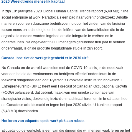
2020 Wereldtrends menselijk kapitaal
e
In zijn 10
jaarlijkse 2020 Global Human Capital Trends rapport (6,49 MB), "The
social enterprise at work: Paradox als een pad naar voren," onderzoekt Deloitte
manieren voor een duurzame bedrijfsvoering door het vinden van de kruising
tussen mens en technologie en het definiëren van de kernattributen die in de
organisatie moeten worden ingebed om die integratie te creëren en te
ondersteunen. Na ongeveer 55.000 managers gedurende tien jaar te hebben
ondervraagd, is dit de grootste longitudinale studie in zijn soort.
Canada: hoe ziet de werkgelegenheid er in 2030 uit?
Nu Canada en de wereld worstelen met de COVID-19-crisis, is de noodzaak
voor een beleid dat werknemers en bedrijven effectief ondersteunt in de
toekomst dringender dan ooit. Ryerson’s Brookfield Institute for Innovation +
Entrepreneurship (BII+E) heeft een Forecast of Canadian Occupational Growth
(FCOG) gelanceerd, dat gebruik maakt van een unieke combinatie van
strategische visies, deskundig inzicht en machinaal leren om in te schatten hoe
de Canadese arbeidsmarkt er tegen het jaar 2030 uitziet. U kunt het rapport
(5,48 MB) downloaden.
Het leren van etiquette op de werkplek aan robots
Etiquette op de werkplek is een van die dingen die wij mensen vaak leren op het