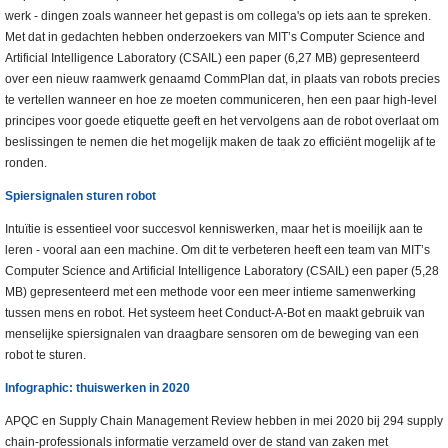
werk - dingen zoals wanneer het gepast is om collega's op iets aan te spreken.
Met dat in gedachten hebben onderzoekers van MIT’s Computer Science and
Artificial Intelligence Laboratory (CSAIL) een paper (6,27 MB) gepresenteerd
over een nieuw raamwerk genaamd CommPlan dat, in plaats van robots precies
te vertellen wanneer en hoe ze moeten communiceren, hen een paar high-level
principes voor goede etiquette geeft en het vervolgens aan de robot overlaat om
beslissingen te nemen die het mogelijk maken de taak zo efficiënt mogelijk af te
ronden.
Spiersignalen sturen robot
Intuïtie is essentieel voor succesvol kenniswerken, maar het is moeilijk aan te
leren - vooral aan een machine. Om dit te verbeteren heeft een team van MIT’s
Computer Science and Artificial Intelligence Laboratory (CSAIL) een paper (5,28
MB) gepresenteerd met een methode voor een meer intieme samenwerking
tussen mens en robot. Het systeem heet Conduct-A-Bot en maakt gebruik van
menselijke spiersignalen van draagbare sensoren om de beweging van een
robot te sturen.
Infographic: thuiswerken in 2020
APQC en Supply Chain Management Review hebben in mei 2020 bij 294 supply
chain-professionals informatie verzameld over de stand van zaken met