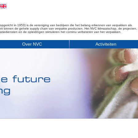
opgericht in 1953) is de vereniging van bedrijven die het belang erkennen van verpakken als
iteit binnen de gehele supply chain van verpakte producten. Het NVC lidmaatschap, de projecten,
matiediensten en de opleidingen stimuleren het continu verbeteren van het verpakken.
Over NVC
Activiteiten