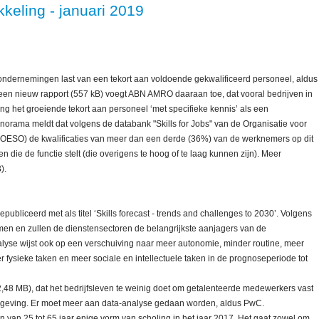
eling - januari 2019
ondernemingen last van een tekort aan voldoende gekwalificeerd personeel, aldus
 een nieuw rapport (557 kB) voegt ABN AMRO daaraan toe, dat vooral bedrijven in
ing het groeiende tekort aan personeel ‘met specifieke kennis’ als een
orama meldt dat volgens de databank "Skills for Jobs" van de Organisatie voor
ESO) de kwalificaties van meer dan een derde (36%) van de werknemers op dit
die de functie stelt (die overigens te hoog of te laag kunnen zijn). Meer
).
bliceerd met als titel ‘Skills forecast - trends and challenges to 2030’. Volgens
en en zullen de dienstensectoren de belangrijkste aanjagers van de
lyse wijst ook op een verschuiving naar meer autonomie, minder routine, meer
 fysieke taken en meer sociale en intellectuele taken in de prognoseperiode tot
48 MB), dat het bedrijfsleven te weinig doet om getalenteerde medewerkers vast
mgeving. Er moet meer aan data-analyse gedaan worden, aldus PwC.
 van 25 tot 65 jaar enige vorm van scholing in het jaar 2017. Het gaat zowel om