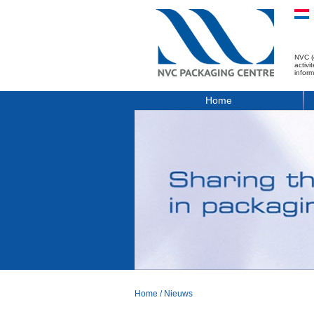
NVC (
activ
infor
Home
Home
/
Nieuws