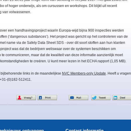
bo of hoger onderwijs, als om cursussen en workshops. Dit blijkt uit recent
ng van volwassenen.
ver een handhavingsproject waarin Europa-wijd bijna 900 inspecties werden
ffen (‘dangerous substances’). Het project was gericht op het controleren van de
 met name via de Safety Data Sheet SDS - over dit soort stoffen aan hun klanten
 project was dat de bedrijven weliswaar over de systemen beschikken om
in te communiceren, maar dat de kwaliteit van deze informatie aanzienlijk moet
komstandigheden te creëren. U kunt meer lezen in het ECHA rapport (1,05 MB).
 bijbehorende links in de maandelijkse
NVC Members-only Update
. Heeft u vragen
 +31-(0)182-512411.
eeknieuws ontvangen
Contact informatie