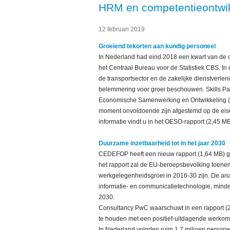
HRM en competentieontwikk
12 februari 2019
Groeiend tekorten aan kundig personeel
In Nederland had eind 2018 een kwart van de 
het Centraal Bureau voor de Statistiek CBS. In
de transportsector en de zakelijke dienstverlen
belemmering voor groei beschouwen. Skills Pan
Economische Samenwerking en Ontwikkeling (O
moment onvoldoende zijn afgestemd op de eisen 
informatie vindt u in het OESO-rapport (2,45 MB
Duurzame inzetbaarheid tot in het jaar 2030
CEDEFOP heeft een nieuw rapport (1,64 MB) gepu
het rapport zal de EU-beroepsbevolking toenem
werkgelegenheidsgroei in 2016-30 zijn. De ana
informatie- en communicatietechnologie, minder
2030.
Consultancy PwC waarschuwt in een rapport (2,
te houden met een positief-uitdagende werko
In Nederland volgden ruim 1,7 miljoen personen