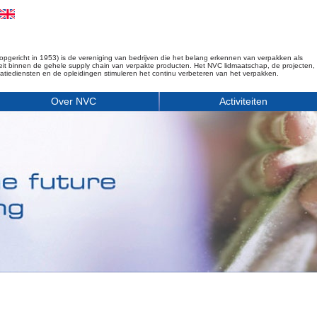
opgericht in 1953) is de vereniging van bedrijven die het belang erkennen van verpakken als
iteit binnen de gehele supply chain van verpakte producten. Het NVC lidmaatschap, de projecten,
matiediensten en de opleidingen stimuleren het continu verbeteren van het verpakken.
Over NVC
Activiteiten