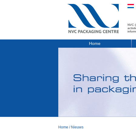
NVC (
activ
infor
Home
Home
/
Nieuws