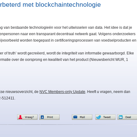
rbeterd met blockchaintechnologie
 van bestaande technologieën voor het uitwisselen van data. Het idee is dat je
enpersonen naar een transparant decentraal netwerk gaat. Volgens onderzoekers
jvoorbeeld worden toegepast in certificeringsprocessen van voedselproducten en
 of truth’ wordt gecreëerd, wordt de integriteit van informatie gewaarborgd. Elke
formatie over de oorsprong en kwaliteit van het product (Nieuwsbericht WUR, 1
kse nieuwsoverzicht, de
NVC Members-only Update
. Heeft u vragen, neem dan
2-512411.