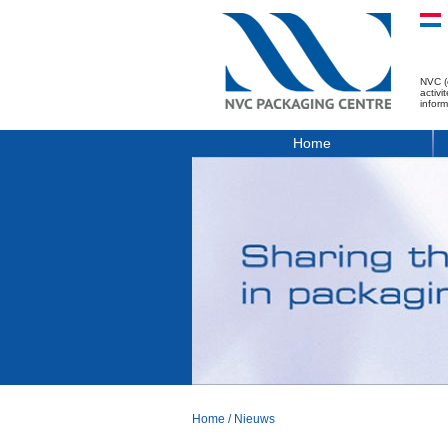
NVC (
activ
infor
Home
Home
/
Nieuws