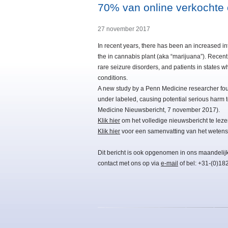
70% van online verkochte 
27 november 2017
In recent years, there has been an increased in
the in cannabis plant (aka “marijuana”). Recent
rare seizure disorders, and patients in states w
conditions.
A new study by a Penn Medicine researcher found
under labeled, causing potential serious harm 
Medicine Nieuwsbericht, 7 november 2017).
Klik hier
om het volledige nieuwsbericht te leze
Klik hier
voor een samenvatting van het wetensc
Dit bericht is ook opgenomen in ons maandelij
contact met ons op via
e-mail
of bel: +31-(0)18