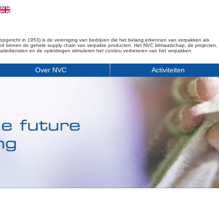
opgericht in 1953) is de vereniging van bedrijven die het belang erkennen van verpakken als
iteit binnen de gehele supply chain van verpakte producten. Het NVC lidmaatschap, de projecten,
matiediensten en de opleidingen stimuleren het continu verbeteren van het verpakken.
Over NVC
Activiteiten