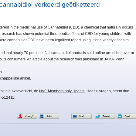
cannabidiol verkeerd geëtiketteerd
terest in the medicinal use of Cannabidiol (CBD), a chemical that naturally occurs
 research has shown potential therapeutic effects of CBD for young children with
here cannabis or CBD have been legalized report using it for a variety of health
 that nearly 70 percent of all cannabidiol products sold online are either over or
to its consumers. An article about the research was published in JAMA (Penn
n.
happelijke artikel.
kse nieuwsoverzicht, de
NVC Members-only Update
. Heeft u vragen, neem dan
2-512411.