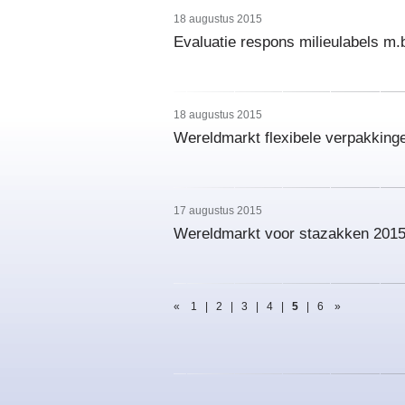
18 augustus 2015
Evaluatie respons milieulabels m.b
18 augustus 2015
Wereldmarkt flexibele verpakkinge
17 augustus 2015
Wereldmarkt voor stazakken 201
«
1
|
2
|
3
|
4
|
5
|
6
»