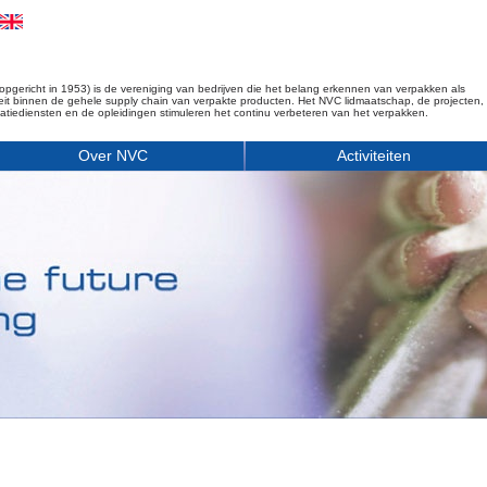
opgericht in 1953) is de vereniging van bedrijven die het belang erkennen van verpakken als
iteit binnen de gehele supply chain van verpakte producten. Het NVC lidmaatschap, de projecten,
matiediensten en de opleidingen stimuleren het continu verbeteren van het verpakken.
Over NVC
Activiteiten