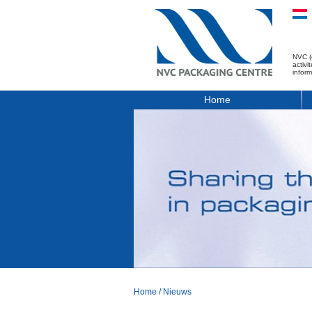
NVC (
activ
infor
Home
Home
/
Nieuws