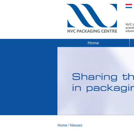
NVC (
activ
infor
Home
Home
/
Nieuws