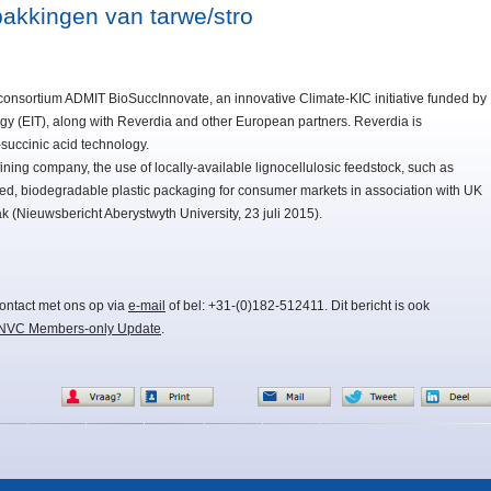
pakkingen van tarwe/stro
 consortium ADMIT BioSuccInnovate, an innovative Climate-KIC initiative funded by
ogy (EIT), along with Reverdia and other European partners. Reverdia is
succinic acid technology.
ining company, the use of locally-available lignocellulosic feedstock, such as
sed, biodegradable plastic packaging for consumer markets in association with UK
k (Nieuwsbericht Aberystwyth University, 23 juli 2015).
ontact met ons op via
e-mail
of bel: +31-(0)182-512411. Dit bericht is ook
NVC Members-only Update
.