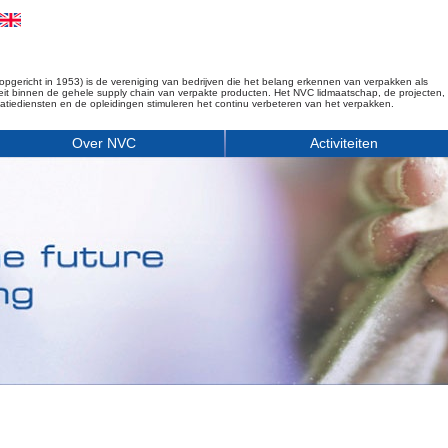
opgericht in 1953) is de vereniging van bedrijven die het belang erkennen van verpakken als
iteit binnen de gehele supply chain van verpakte producten. Het NVC lidmaatschap, de projecten,
matiediensten en de opleidingen stimuleren het continu verbeteren van het verpakken.
Over NVC
Activiteiten