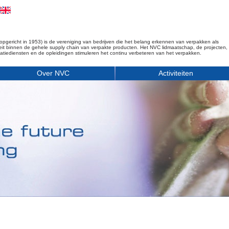
opgericht in 1953) is de vereniging van bedrijven die het belang erkennen van verpakken als
iteit binnen de gehele supply chain van verpakte producten. Het NVC lidmaatschap, de projecten,
matiediensten en de opleidingen stimuleren het continu verbeteren van het verpakken.
Over NVC
Activiteiten