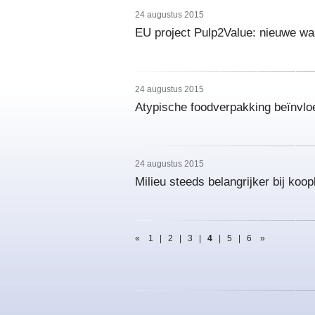
24 augustus 2015
EU project Pulp2Value: nieuwe wa
24 augustus 2015
Atypische foodverpakking beïnvlo
24 augustus 2015
Milieu steeds belangrijker bij ko
«
1
|
2
|
3
|
4
|
5
|
6
»