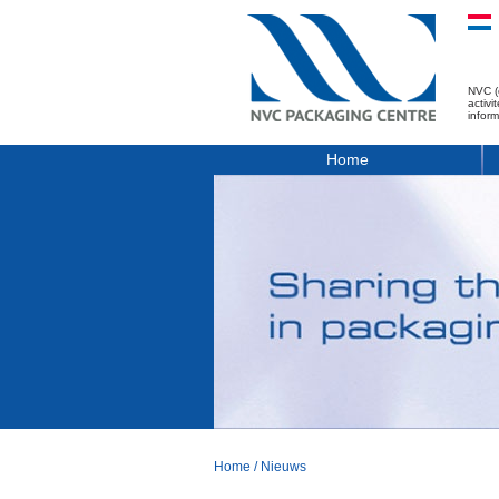
NVC (
activ
infor
Home
Home
/
Nieuws