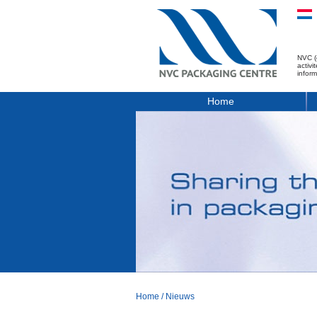
NVC (
activ
infor
Home
Home
/
Nieuws