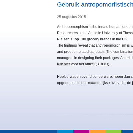
Gebruik antropomorfistisc
25 augustus 2015
Anthropomorphism is the innate human tendency 
Researchers at the Aristotle University of The
Nielsen’s Top 100 grocery brands in the UK.
The findings reveal that anthropomorphism is
and product-related attributes. The combinatio
managers in designing their packages. An artic
Klik hier
voor het artikel (318 kB).
Heeft u vragen over dit onderwerp, neem dan c
opgenomen in ons maandelijkse overzicht, de