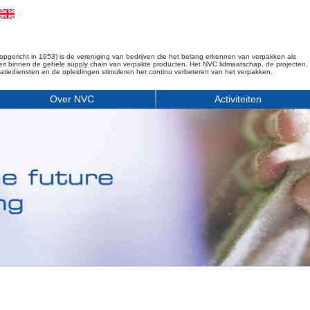
opgericht in 1953) is de vereniging van bedrijven die het belang erkennen van verpakken als
iteit binnen de gehele supply chain van verpakte producten. Het NVC lidmaatschap, de projecten,
matiediensten en de opleidingen stimuleren het continu verbeteren van het verpakken.
Over NVC
Activiteiten