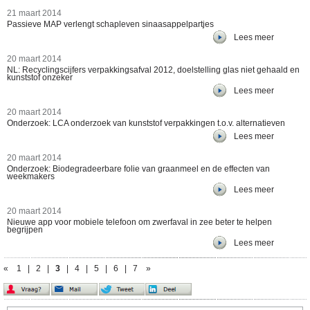
21 maart 2014
Passieve MAP verlengt schapleven sinaasappelpartjes
Lees meer
20 maart 2014
NL: Recyclingscijfers verpakkingsafval 2012, doelstelling glas niet gehaald en
kunststof onzeker
Lees meer
20 maart 2014
Onderzoek: LCA onderzoek van kunststof verpakkingen t.o.v. alternatieven
Lees meer
20 maart 2014
Onderzoek: Biodegradeerbare folie van graanmeel en de effecten van
weekmakers
Lees meer
20 maart 2014
Nieuwe app voor mobiele telefoon om zwerfaval in zee beter te helpen
begrijpen
Lees meer
«
1
|
2
|
3
|
4
|
5
|
6
|
7
»