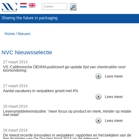
Sharing the future in packaging
Home
/
Nieuws
NVC Nieuwsselectie
27 maart 2014
VS: Californische OEHHA publiceert ge-update lijst van chemicaliën voor
biomonitoring
Lees meer
27 maart 2014
Aantal vacatures in verpakken groeit met 4%
Lees meer
26 maart 2014
Levensmiddelenindustrie: ‘meer focus op product en merk, minder op relatie
met retail’
Lees meer
26 maart 2014
De meest recente innovaties in verpakken: rapporten en het bekijken van de
tien finalisten van De Gouden Noot 2014 op de interpack