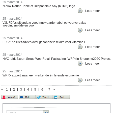
25 maart 2014
Nieuw Round Table of Responsible Soy (RTRS) logo
Lees meer
25 maart 2014
V.S. FDA stelt update voedingswaardentabel op voorverpakte
voedingsmiddelen voor
Lees meer
25 maart 2014
EFSA: positief advies over gezondheidsclaim voor vitamine D
Lees meer
25 maart 2014
NVC leidt Expert Group Web Retail Packaging (WRP) in Shopping2020 Project
Lees meer
25 maart 2014
WRR-rapport: naar een werkende én lerende economie
Lees meer
«
1
|
2
|
3
|
4
|
5
|
6
|
7
»