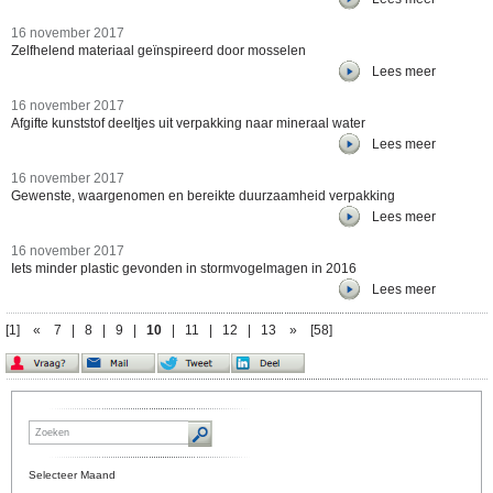
16 november 2017
Zelfhelend materiaal geïnspireerd door mosselen
Lees meer
16 november 2017
Afgifte kunststof deeltjes uit verpakking naar mineraal water
Lees meer
16 november 2017
Gewenste, waargenomen en bereikte duurzaamheid verpakking
Lees meer
16 november 2017
Iets minder plastic gevonden in stormvogelmagen in 2016
Lees meer
[1]
«
7
|
8
|
9
|
10
|
11
|
12
|
13
»
[58]
Selecteer Maand